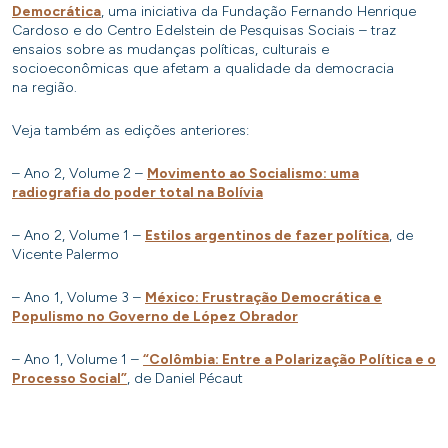
Democrática
, uma iniciativa da Fundação Fernando Henrique
Cardoso e do Centro Edelstein de Pesquisas Sociais – traz
ensaios sobre as mudanças políticas, culturais e
socioeconômicas que afetam a qualidade da democracia
na região.
Veja também as edições anteriores:
– Ano 2, Volume 2 –
Movimento ao Socialismo: uma
radiografia do poder total na Bolívia
– Ano 2, Volume 1 –
Estilos argentinos de fazer política
, de
Vicente Palermo
– Ano 1, Volume 3 –
México: Frustração Democrática e
Populismo no Governo de López Obrador
– Ano 1, Volume 1 –
“Colômbia: Entre a Polarização Política e o
Processo Social”
, de Daniel Pécaut