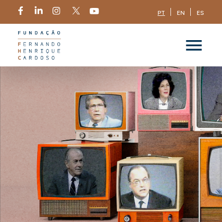
PT
EN
ES