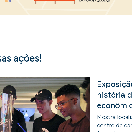
sas ações!
Exposição
história 
econômic
Mostra local
centro da cap