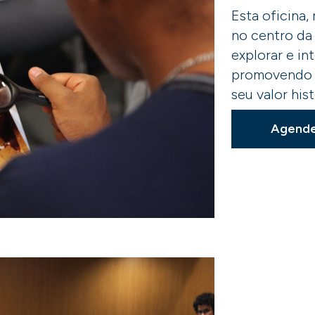
Esta oficina,
no centro da 
explorar e in
promovendo 
seu valor hist
Agende 