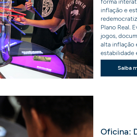
forma interat
inflação e es
redemocratiz
Plano Real. E
jogos, docume
alta inflação
estabilidade
Saiba m
Oficina: