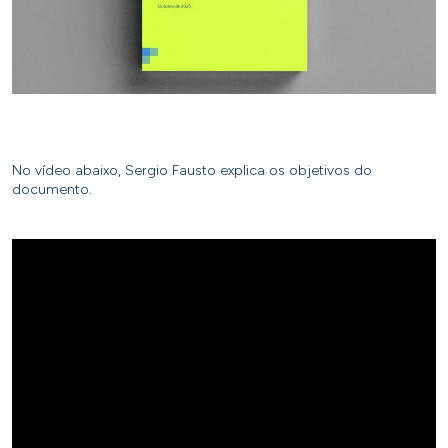
No vídeo abaixo, Sergio Fausto explica os objetivos do
documento.