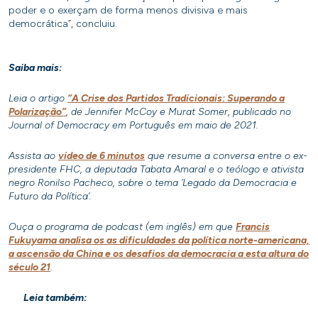
poder e o exerçam de forma menos divisiva e mais
democrática”, concluiu.
Saiba mais:
Leia o artigo
“A Crise dos Partidos Tradicionais: Superando a
Polarização”
, de Jennifer McCoy e Murat Somer, publicado no
Journal of Democracy em Português em maio de 2021.
Assista ao
vídeo de 6 minutos
que resume a conversa entre o ex-
presidente FHC, a deputada Tabata Amaral e o teólogo e ativista
negro Ronilso Pacheco, sobre o tema ‘Legado da Democracia e
Futuro da Política’.
Ouça o programa de podcast (em inglês) em que
Francis
Fukuyama analisa os as dificuldades da política norte-americana,
a ascensão da China e os desafios da democracia a esta altura do
século 21
.
Leia também: