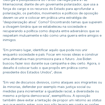
Internacional, diante de um governante polarizador, que usa a
força do cargo e os recursos do Estado para aprofundar a
polarização, os partidos, movimentos e políticos de oposição
devem se unir e colocar em prática uma estratégia de
“despolarização ativa”. Como? Encontrando temas que superem
a clivagem binária que se estabeleceu na sociedade e
recuperando a política como disputa entre adversários que se
respeitam mutuamente e não como uma guerra entre amigos e
inimigos.
“Em primeiro lugar, identificar aquilo que pode nos unir
enquanto sociedade e país. Focar em novas ideias e construir
uma alternativa mais promissora para o futuro. Joe Biden
buscou fazer isso durante sua campanha e deu certo. Agora, o
desafio é colocar tudo o que propôs em prática como
presidente dos Estados Unidos”, disse.
“Em vez de discursos divisivos, como ataques aos imigrantes ou
às minorias, defender por exemplo mais justiça social ou
medidas para incrementar a igualdade racial, a diversidade ou
mesmo a própria democracia”, exemplificou. A oposição
também deve evitar a tentação de propor um retorno ao
status
quo
que existia antes, pois isso não levaria em conta as razões