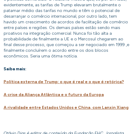
evidentemente, as tarifas de Trump elevaram brutalmente o
patamar médio das tarifas no mundo e têm o potencial de
desarranjar o comércio internacional, por outro lado, tem
havido um crescimento de acordos de facilitação de comércio
entre países e regiões. Os demais países estão sendo mais
proativos na integração comercial. Nunca foi tão alta a
probabilidade de finalmente a UE e o Mercosul chegarem ao
final desse processo, que começou a ser negociado em 1999 ,e
finalmente concluírem o acordo entre os dois blocos
econômicos. Seria uma ótima notícia.
Saiba mais:
Política externa de Trump: o que é real e o que é retórica?
A crise da Aliança Atlântica e o futuro da Europa
A rivalidade entre Estados Unidos e China, com Lanxin Xiang
Otávio Dias é editor de conteúdo da Fundação FHC. Jornalista