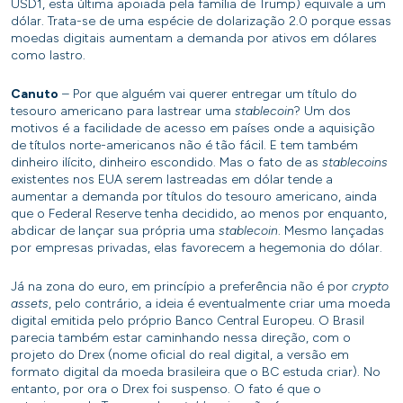
USD1, esta última apoiada pela família de Trump) equivale a um
dólar. Trata-se de uma espécie de dolarização 2.0 porque essas
moedas digitais aumentam a demanda por ativos em dólares
como lastro.
Canuto
– Por que alguém vai querer entregar um título do
tesouro americano para lastrear uma
stablecoin
? Um dos
motivos é a facilidade de acesso em países onde a aquisição
de títulos norte-americanos não é tão fácil. E tem também
dinheiro ilícito, dinheiro escondido. Mas o fato de as
stablecoins
existentes nos EUA serem lastreadas em dólar tende a
aumentar a demanda por títulos do tesouro americano, ainda
que o Federal Reserve tenha decidido, ao menos por enquanto,
abdicar de lançar sua própria uma
stablecoin
. Mesmo lançadas
por empresas privadas, elas favorecem a hegemonia do dólar.
Já na zona do euro, em princípio a preferência não é por
crypto
assets
, pelo contrário, a ideia é eventualmente criar uma moeda
digital emitida pelo próprio Banco Central Europeu. O Brasil
parecia também estar caminhando nessa direção, com o
projeto do Drex (nome oficial do real digital, a versão em
formato digital da moeda brasileira que o BC estuda criar). No
entanto, por ora o Drex foi suspenso. O fato é que o