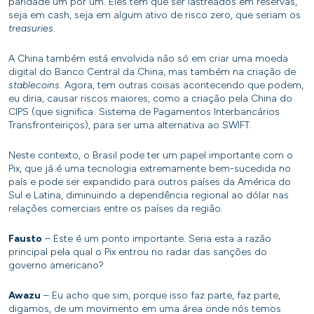
paridade um por um. Eles têm que ser lastreados em reservas,
seja em cash, seja em algum ativo de risco zero, que seriam os
treasuries
.
A China também está envolvida não só em criar uma moeda
digital do Banco Central da China, mas também na criação de
stablecoins
. Agora, tem outras coisas acontecendo que podem,
eu diria, causar riscos maiores, como a criação pela China do
CIPS (que significa Sistema de Pagamentos Interbancários
Transfronteiriços), para ser uma alternativa ao SWIFT.
Neste contexto, o Brasil pode ter um papel importante com o
Pix, que já é uma tecnologia extremamente bem-sucedida no
país e pode ser expandido para outros países da América do
Sul e Latina, diminuindo a dependência regional ao dólar nas
relações comerciais entre os países da região.
Fausto
– Este é um ponto importante. Seria esta a razão
principal pela qual o Pix entrou no radar das sanções do
governo americano?
Awazu
– Eu acho que sim, porque isso faz parte, faz parte,
digamos, de um movimento em uma área onde nós temos