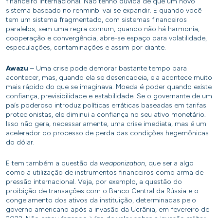
financeiro internacional. Não tenho dúvida de que um novo
sistema baseado no renminbi vai se expandir. E quando você
tem um sistema fragmentado, com sistemas financeiros
paralelos, sem uma regra comum, quando não há harmonia,
cooperação e convergência, abre-se espaço para volatilidade,
especulações, contaminações e assim por diante.
Awazu
– Uma crise pode demorar bastante tempo para
acontecer, mas, quando ela se desencadeia, ela acontece muito
mais rápido do que se imaginava. Moeda é poder quando existe
confiança, previsibilidade e estabilidade. Se o governante de um
país poderoso introduz políticas erráticas baseadas em tarifas
protecionistas, ele diminui a confiança no seu ativo monetário.
Isso não gera, necessariamente, uma crise imediata, mas é um
acelerador do processo de perda das condições hegemônicas
do dólar.
E tem também a questão da
weaponization
, que seria algo
como a utilização de instrumentos financeiros como arma de
pressão internacional. Veja, por exemplo, a questão do
proibição de transações com o Banco Central da Rússia e o
congelamento dos ativos da instituição, determinadas pelo
governo americano após a invasão da Ucrânia, em fevereiro de