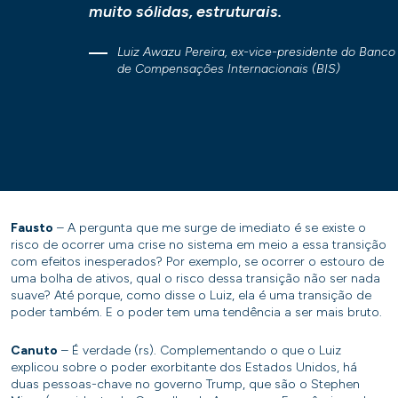
muito sólidas, estruturais.
Luiz Awazu Pereira, ex-vice-presidente do Banco
de Compensações Internacionais (BIS)
Fausto
– A pergunta que me surge de imediato é se existe o
risco de ocorrer uma crise no sistema em meio a essa transição
com efeitos inesperados? Por exemplo, se ocorrer o estouro de
uma bolha de ativos, qual o risco dessa transição não ser nada
suave? Até porque, como disse o Luiz, ela é uma transição de
poder também. E o poder tem uma tendência a ser mais bruto.
Canuto
– É verdade (rs). Complementando o que o Luiz
explicou sobre o poder exorbitante dos Estados Unidos, há
duas pessoas-chave no governo Trump, que são o Stephen