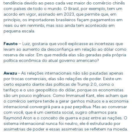
tendência devido ao peso cada vez maior do comércio chinês
com países de todo o mundo. O Brasil, por exemplo, tem um
acordo em vigor, assinado em 2023, que permite que, em
princípio, os importadores brasileiros façam pagamentos em
reais ou em renminbi, mas isso ainda tem acontecido em
pequena escala.
Fausto
– Luiz, gostaria que você explicasse as incertezas que
levam ao aumento da desconfiança em relação ao dólar como
reserva de valor. Em que medida elas são geradas pela própria
política econômica do atual governo americano?
Awazu
–
As relações internacionais não são pautadas apenas
por trocas comerciais, elas são relações de poder. Existe um
certo espanto diante das políticas de Trump 2.0, como o
tarifaço e o uso geopolítico do dólar, porque os economistas
são um pouco ingênuos. Como Immanuel Kant, eles acham que
o comércio sempre tende a gerar ganhos mútuos e a economia
internacional convergirá para a paz perpétua. Mas ao conversar
com você, que é um cientista social, sugiro olharmos para
Raymond Aron e o conceito de guerra e paz entre as nações. O
sistema internacional nunca foi neutro, ele é estruturado por
assimetrias de poder e essas assimetrias se refletem na moeda.