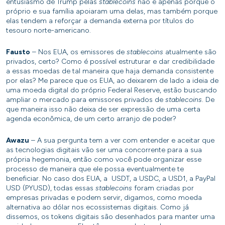
entusiasmo de Trump pelas
stablecoins
não é apenas porque o
próprio e sua família apoiaram uma delas, mas também porque
elas tendem a reforçar a demanda externa por títulos do
tesouro norte-americano.
Fausto
– Nos EUA, os emissores de
stablecoins
atualmente são
privados, certo? Como é possível estruturar e dar credibilidade
a essas moedas de tal maneira que haja demanda consistente
por elas? Me parece que os EUA, ao deixarem de lado a ideia de
uma moeda digital do próprio Federal Reserve, estão buscando
ampliar o mercado para emissores privados de
stablecoins
. De
que maneira isso não deixa de ser expressão de uma certa
agenda econômica, de um certo arranjo de poder?
Awazu
– A sua pergunta tem a ver com entender e aceitar que
as tecnologias digitais vão ser uma concorrente para a sua
própria hegemonia, então como você pode organizar esse
processo de maneira que ele possa eventualmente te
beneficiar. No caso dos EUA, a USDT, a USDC, a USD1, a PayPal
USD (PYUSD), todas essas
stablecoins
foram criadas por
empresas privadas e podem servir, digamos, como moeda
alternativa ao dólar nos ecossistemas digitais. Como já
dissemos, os tokens digitais são desenhados para manter uma