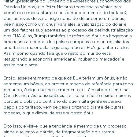
Miran (presidente do Conselho de Assessores Econômicos dos
Estados Unidos) e o Peter Navarro (conselheiro sênior para
comércio e manufatura e considerado o mentor do tarifaço),
que, ao invés de ver a hegemonia do dólar como um bônus,
vêem isso como um ônus. Para eles, a valorização do dólar é
um dos fatores subjacentes ao processo de desindustrialização
dos EUA. Aliás, Trump também se refere ao ônus da hegemonia
americana ao cobrar dos países europeus e de outros aliados
uma fatura maior pela segurança que os EUA garantem a eles.
Assim como quando fala que o resto do mundo está
‘estuprando a economia americana’, ‘roubando mercados’ e
assim por diante.
Então, esse sentimento de que os EUA teriam um ônus, e não
somente um bônus, ao prover a moeda de referência para todo
o mundo, é algo que, neste momento, está muito presente na
Casa Branca. As consequências disso só não têm sido maiores
porque o dólar, ao contrário do que muita gente esperava
depois do tarifaço, vem se desvalorizando diante de outras
moedas, o que diminuiria esse suposto ônus.
Dito isso, é visível que a tendência é mesmo de um processo,
ainda que lento e parcial, de fragmentação do sistema