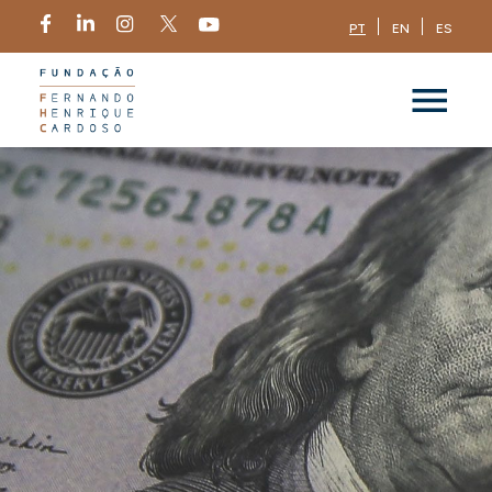
PT
EN
ES