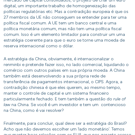
mercado de capital consolidados, o projeto de criar um euro
digital, um importante trabalho de homogeneização das
políticas regulatórias etc. Mas a contradição europeia é que os
27 membros da UE não conseguem se entender para ter uma
política fiscal comum. A UE tem um banco central e uma
política monetária comum, mas não tem uma política fiscal
comum. Isso é um elemento limitador para construir um uma
estratégia coerente para que o euro se torne uma moeda de
reserva internacional como o dólar.
A estratégia da China, obviamente, é internacionalizar o
renminbi e pretende fazer isso, no lado comercial, liquidando o
comércio com outros países em sua própria moeda. A China
também está desenvolvendo a sua própria rede de
transferência de pagamentos internacional, o CIPS. Agora, a
contradição chinesa é que eles querem, ao mesmo tempo,
manter o controle de capital e um sistema financeiro
particularmente fechado. E tem também a questão do
rule of
law
na China. Se você é um investidor e tem um contencioso
na China, como é vai resolver?
Finalmente, para concluir, qual deve ser a estratégia do Brasil?
Acho que não devemos escolher um ‘lado monetário’. Temos
que manter boas relações com os EUA, que nos garante acesso