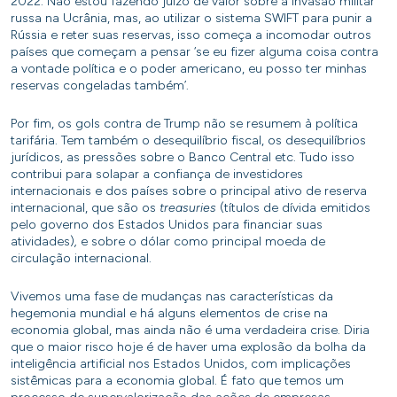
2022. Não estou fazendo juízo de valor sobre a invasão militar
russa na Ucrânia, mas, ao utilizar o sistema SWIFT para punir a
Rússia e reter suas reservas, isso começa a incomodar outros
países que começam a pensar ‘se eu fizer alguma coisa contra
a vontade política e o poder americano, eu posso ter minhas
reservas congeladas também’.
Por fim, os gols contra de Trump não se resumem à política
tarifária. Tem também o desequilíbrio fiscal, os desequilíbrios
jurídicos, as pressões sobre o Banco Central etc. Tudo isso
contribui para solapar a confiança de investidores
internacionais e dos países sobre o principal ativo de reserva
internacional, que são os
treasuries
(títulos de dívida emitidos
pelo governo dos Estados Unidos para financiar suas
atividades)
,
e sobre o dólar como principal moeda de
circulação internacional.
Vivemos uma fase de mudanças nas características da
hegemonia mundial e há alguns elementos de crise na
economia global, mas ainda não é uma verdadeira crise. Diria
que o maior risco hoje é de haver uma explosão da bolha da
inteligência artificial nos Estados Unidos, com implicações
sistêmicas para a economia global. É fato que temos um