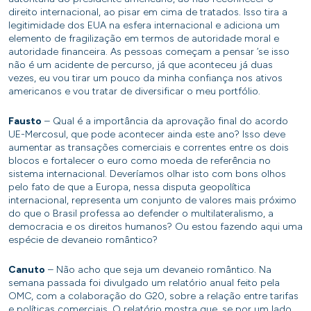
direito internacional, ao pisar em cima de tratados. Isso tira a
legitimidade dos EUA na esfera internacional e adiciona um
elemento de fragilização em termos de autoridade moral e
autoridade financeira. As pessoas começam a pensar ‘se isso
não é um acidente de percurso, já que aconteceu já duas
vezes, eu vou tirar um pouco da minha confiança nos ativos
americanos e vou tratar de diversificar o meu portfólio.
Fausto
– Qual é a importância da aprovação final do acordo
UE-Mercosul, que pode acontecer ainda este ano? Isso deve
aumentar as transações comerciais e correntes entre os dois
blocos e fortalecer o euro como moeda de referência no
sistema internacional. Deveríamos olhar isto com bons olhos
pelo fato de que a Europa, nessa disputa geopolítica
internacional, representa um conjunto de valores mais próximo
do que o Brasil professa ao defender o multilateralismo, a
democracia e os direitos humanos? Ou estou fazendo aqui uma
espécie de devaneio romântico?
Canuto
– Não acho que seja um devaneio romântico. Na
semana passada foi divulgado um relatório anual feito pela
OMC, com a colaboração do G20, sobre a relação entre tarifas
e políticas comerciais. O relatório mostra que, se por um lado,