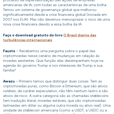
processo de supervalorização das ações de empresas
americanas de IA, com todas as características de uma bolha.
Temos um sistema de governança global que melhorou
significativamente desde a crise financeira global (iniciada em
2007 nos EUA). Mas não devemos menosprezar o risco de uma
nova crise financeira devido a essa bolha da IA.
Faço o download gratuito do livro
O Brasil diante das
turbulências internacionais
Fausto
– Recebemos uma pergunta sobre o papel das
criptomoedas nesse cenário de mudanças em relação às
moedas existentes. Que função elas desempenham hoje na
agenda do governo Trump e nos interesses de Trump e sua
família?
Awazu
– Primeiro temos que distinguir duas coisas. Tem as
criptomoedas puras, como Bitcoin e Ethereum, que são ativos
voláteis, de caráter especulativo, não têm nenhum lastro e são
ativos de risco. A outra categoria são as chamadas
stablecoins
(em tradução literal, moedas estáveis, que são criptomoedas
lastreadas em dólar ou alguma outra moeda ou ativo real). Uma
unidade de
stablecoin
americana (como a USDT, a USDC ou a