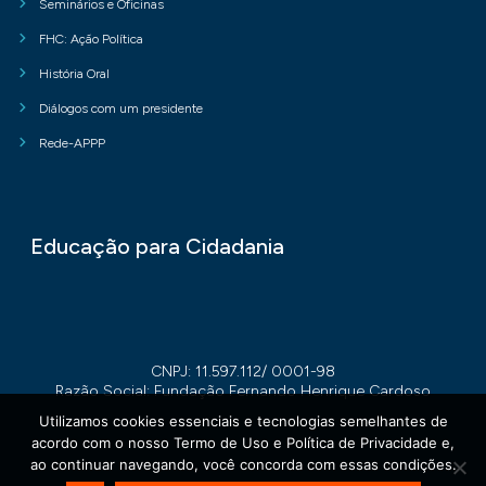
Seminários e Oficinas
FHC: Ação Política
História Oral
Diálogos com um presidente
Rede-APPP
Educação para Cidadania
CNPJ: 11.597.112/ 0001-98
Razão Social: Fundação Fernando Henrique Cardoso
Utilizamos cookies essenciais e tecnologias semelhantes de
acordo com o nosso Termo de Uso e Política de Privacidade e,
ao continuar navegando, você concorda com essas condições.