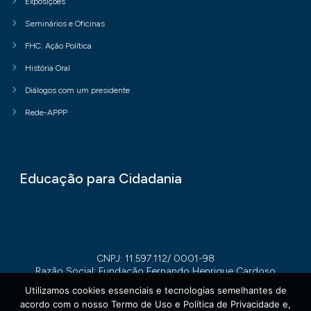
Exposições
Seminários e Oficinas
FHC: Ação Política
História Oral
Diálogos com um presidente
Rede-APPP
Educação para Cidadania
CNPJ: 11.597.112/ 0001-98
Razão Social: Fundação Fernando Henrique Cardoso
Utilizamos cookies essenciais e tecnologias semelhantes de
acordo com o nosso Termo de Uso e Política de Privacidade e,