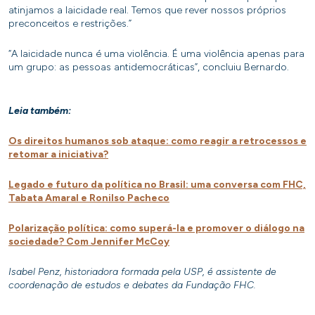
atinjamos a laicidade real. Temos que rever nossos próprios
preconceitos e restrições.”
“A laicidade nunca é uma violência. É uma violência apenas para
um grupo: as pessoas antidemocráticas”, concluiu Bernardo.
Leia também:
Os direitos humanos sob ataque: como reagir a retrocessos e
retomar a iniciativa?
Legado e futuro da política no Brasil: uma conversa com FHC,
Tabata Amaral e Ronilso Pacheco
Polarização política: como superá-la e promover o diálogo na
sociedade? Com Jennifer McCoy
Isabel Penz, historiadora formada pela USP, é assistente de
coordenação de estudos e debates da Fundação FHC.