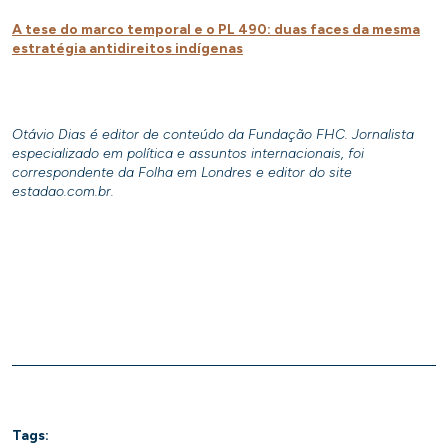
A tese do marco temporal e o PL 490: duas faces da mesma
estratégia antidireitos indígenas
Otávio Dias é editor de conteúdo da Fundação FHC. Jornalista
especializado em política e assuntos internacionais, foi
correspondente da Folha em Londres e editor do site
estadao.com.br.
Tags: