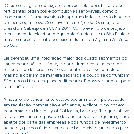
“O ciclo da água e do esgoto, por exemplo, possibilita produzir
fertilizantes orgânicos e combustíveis renováveis, como o
biometano. Há uma avenida de oportunidades, que só depende
de tecnologia, inovação e investimento”, disse Gesner, que
presidiu a Sabesp de 2007 a 2011. Como exemplo de projeto
bem-sucedido, ele citou o Aquapolo Ambiental, em São Paulo, o
maior empreendimento de reúso industrial da água na América
do Sul.
Ele defendeu uma integração maior dos quatro segmentos do
saneamento básico – água, esgoto, drenagem e manejo de
resíduos sólidos urbanos. “Essas quatro áreas se completam,
mas hoje operam de maneira separada e pouco se comunicam.
São tribos diferentes, players diferentes. É possível integrar para
otimizar”, disse.
A nova lei do saneamento estabelece um novo tripé baseado
em regulação, competição e eficiência, explicou o doutor em
economia pela University of California, Berkeley: “É o que faltava
para o investimento privado deslanchar. Vemos hoje um grande
apetite por parte das empresas e dos fundos de investimento
no setor, que nos últimos anos recebeu mais recursos do que o
de telecom.”