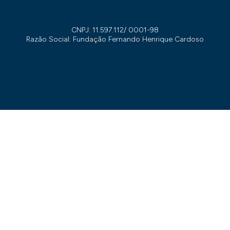
CNPJ: 11.597.112/ 0001-98
Razão Social: Fundação Fernando Henrique Cardoso