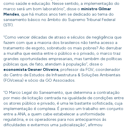
como saúde e educação. Nesse sentido, a implementação do
marco será um bom laboratório”, disse o
ministro Gilmar
Mendes
, que há muitos anos tem se dedicado ao tema do
saneamento básico no âmbito do Supremo Tribunal Federal
(STF).
“Como vencer décadas de atraso e séculos de negligência que
fazem com que a maioria dos brasileiros não tenha acesso a
tratamento de esgoto, sobretudo os mais pobres? Ao derrubar
a muralha que existia entre o público e o privado, o marco traz
grandes oportunidades empresariais, mas também de políticas
públicas que, de fato, atendam à população”, disse o
economista Gesner Oliveira
, professor da FGV, coordenador
do Centro de Estudos de Infraestrutura & Soluções Ambientais
(FGVceisa) e sócio da GO Associados.
“O Marco Legal do Saneamento, que determina a contratação
por meio de licitação centrada na igualdade de condições entre
os atores público e privado, é uma lei bastante sofisticada, cuja
implementação é complexa. É preciso um trabalho em conjunto
entre a ANA, a quem cabe estabelecer a uniformidade
regulatória, e os operadores para nos anteciparmos às
dificuldades e evitarmos uma judicialização”, afirmou