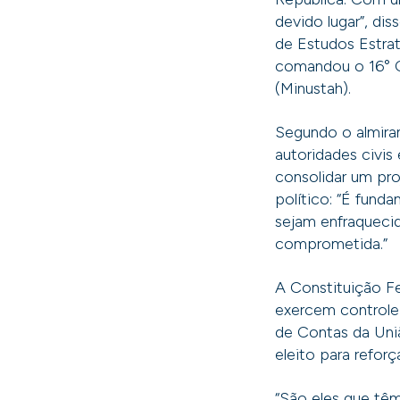
devido lugar”, dis
de Estudos Estra
comandou o 16° Co
(Minustah).
Segundo o almira
autoridades civis
consolidar um pr
político: “É fund
sejam enfraquecid
comprometida.”
A Constituição Fe
exercem controle
de Contas da Uni
eleito para reforç
“São eles que têm