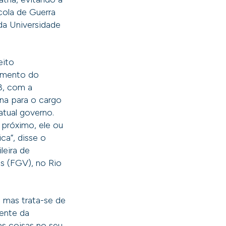
scola de Guerra
da Universidade
eito
cimento do
18, com a
na para o cargo
atual governo.
próximo, ele ou
ca”, disse o
ileira de
s (FGV), no Rio
 mas trata-se de
dente da
s coisas no seu