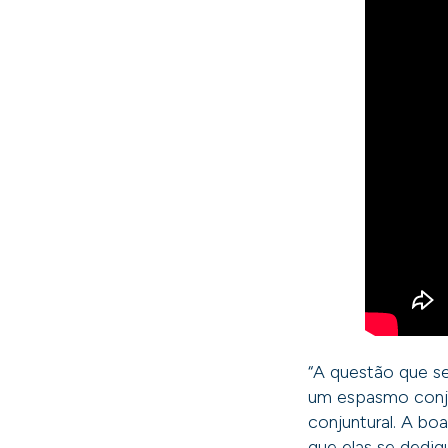
“A questão que se
um espasmo conjun
conjuntural. A boa
que elas se dediq