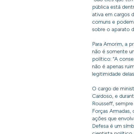
pública está dent
ativa em cargos d
comuns e podem p
sobre o aparato d
Para Amorim, a pr
não é somente um
político: “A conse
não é apenas rui
legitimidade dela
O cargo de minis
Cardoso, e durant
Rousseff, sempre 
Forças Armadas, c
ações que envolva
Defesa é um símbo
cientista político.