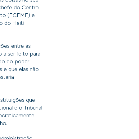
 chefe do Centro
ito (ECEME) e
o do Haiti
ões entre as
 a ser feito para
ndo do poder
s e que elas não
staria
nstituições que
onal e o Tribunal
mocraticamente
ho.
 administração