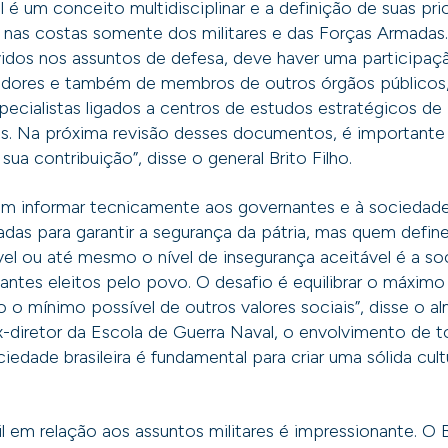
l é um conceito multidisciplinar e a definição de suas pri
 nas costas somente dos militares e das Forças Armadas
vidos nos assuntos de defesa, deve haver uma participaç
dores e também de membros de outros órgãos públicos
specialistas ligados a centros de estudos estratégicos de 
das. Na próxima revisão desses documentos, é importante
a contribuição”, disse o general Brito Filho.
em informar tecnicamente aos governantes e à sociedade
as para garantir a segurança da pátria, mas quem define
el ou até mesmo o nível de insegurança aceitável é a so
antes eleitos pelo povo. O desafio é equilibrar o máxim
do o mínimo possível de outros valores sociais”, disse o a
x-diretor da Escola de Guerra Naval, o envolvimento de 
edade brasileira é fundamental para criar uma sólida cul
il em relação aos assuntos militares é impressionante. O 