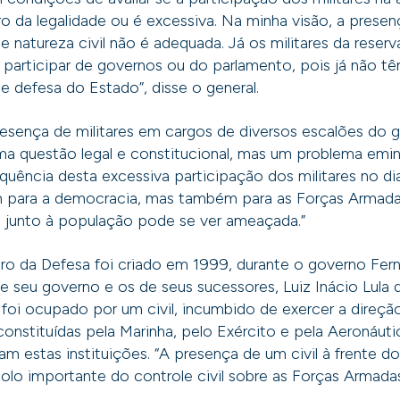
ro da legalidade ou é excessiva. Na minha visão, a presen
e natureza civil não é adequada. Já os militares da reser
articipar de governos ou do parlamento, pois já não 
e defesa do Estado”, disse o general.
esença de militares em cargos de diversos escalões do g
a questão legal e constitucional, mas um problema em
quência desta excessiva participação dos militares no dia
m para a democracia, mas também para as Forças Armadas
s junto à população pode se ver ameaçada.”
tro da Defesa foi criado em 1999, durante o governo Fe
e seu governo e os de seus sucessores, Luiz Inácio Lula d
foi ocupado por um civil, incumbido de exercer a direção
onstituídas pela Marinha, pelo Exército e pela Aeronáutic
m estas instituições. “A presença de um civil à frente do
lo importante do controle civil sobre as Forças Armadas