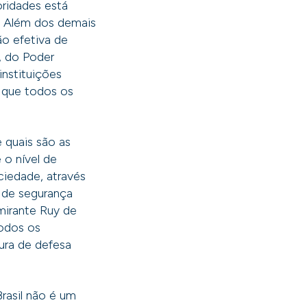
oridades está
. Além dos demais
ão efetiva de
, do Poder
instituições
 que todos os
 quais são as
 o nível de
ciedade, através
o de segurança
lmirante Ruy de
todos os
tura de defesa
Brasil não é um