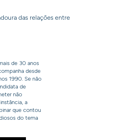
doura das relações entre
 mais de 30 anos
 acompanha desde
nos 1990. Se não
andidata de
meter não
nstância, a
ebinar que contou
tudiosos do tema