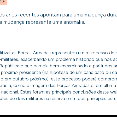
cia
e os anos recentes apontam para uma mudança dura
ssa mudança representa uma anomalia.
litizar as Forças Armadas representou um retrocesso de
is-militares, exacerbando um problema histórico que nos
República e que parecia bem encaminhado a partir dos a
o próximo presidente (na hipótese de um candidato ou c
ito em outubro próximo), este processo poderá compro
acia, como a imagem das Forças Armadas e, em última i
 nacional. Estas foram as principais conclusões deste w
ões de dois militares na reserva e um dos principais es