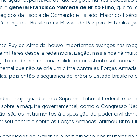
se o
general Francisco Mamede de Brito Filho
, que foi
tégicos da Escola de Comando e Estado-Maior do Exérc
ntingente Brasileiro na Missão de Paz para Estabilizaçã
nte Ruy de Almeida, houve importantes avanços nas relaç
 e militares desde a redemocratização, mas ainda há muito
ojeto de defesa nacional sólido e consistente sob coma
amental que não se crie um clima contra as Forças Armada
as, pois então a segurança do próprio Estado brasileiro e
deral, cujo guardião é o Supremo Tribunal Federal, e as i
 sobre a máquina governamental, como o Congresso Naci
ão, são os instrumentos à disposição do poder civil de
ar seu controle sobre as Forças Armadas, afirmou Brito Fil
 condições de avaliar se a participação dos militares na