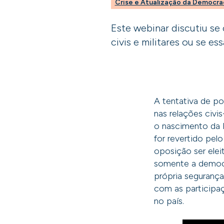
Crise e Atualização da Democra
Este webinar discutiu s
civis e militares ou se e
A tentativa de po
nas relações civ
o nascimento da 
for revertido pel
oposição ser ele
somente a democr
própria segurança
com as participaç
no país.