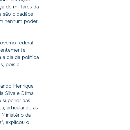
ça de militares da
va são cidadãos
têm nenhum poder
overno federal
inentemente
 a dia da política
, pois a
rnando Henrique
a Silva e Dilma
 superior das
a, articulando as
 Ministério da
”, explicou o