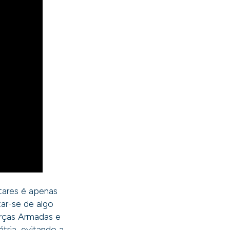
itares é apenas
ar-se de algo
Forças Armadas e
tria, evitando a