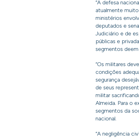
“A defesa naciona
atualmente muito
ministérios envol
deputados e sena
Judiciário e de e
públicas e priva
segmentos deem su
“Os militares dev
condições adequad
segurança desejáv
de seus represent
militar sacrifican
Almeida. Para o e
segmentos da soci
nacional.
“A negligência civ