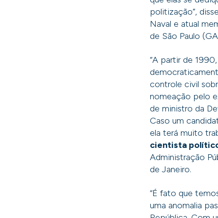
politização”, diss
Naval e atual mem
de São Paulo (G
“A partir de 1990
democraticamente
controle civil sob
nomeação pelo ex
de ministro da De
Caso um candidat
ela terá muito tr
cientista polít
Administração Pú
de Janeiro.
“É fato que temos
uma anomalia pass
República. Com u