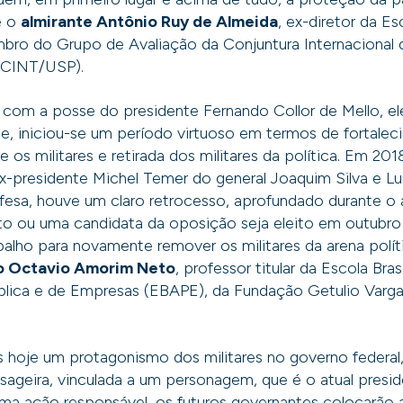
e o
almirante Antônio Ruy de Almeida
, ex-diretor da E
bro do Grupo de Avaliação da Conjuntura Internacional 
ACINT/USP).
, com a posse do presidente Fernando Collor de Mello, el
, iniciou-se um período virtuoso em termos de fortale
re os militares e retirada dos militares da política. Em 20
-presidente Michel Temer do general Joaquim Silva e Lu
fesa, houve um claro retrocesso, aprofundado durante o 
o ou uma candidata da oposição seja eleito em outubro 
abalho para novamente remover os militares da arena políti
ico Octavio Amorim Neto
, professor titular da Escola Bras
blica e de Empresas (EBAPE), da Fundação Getulio Varga
 hoje um protagonismo dos militares no governo federal,
ageira, vinculada a um personagem, que é o atual presi
ma ação responsável, os futuros governantes colocarão a