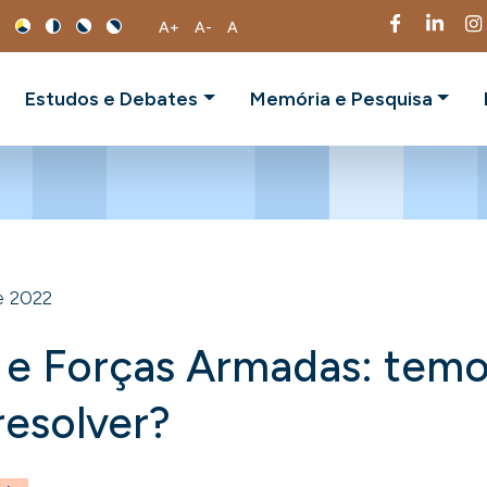
A+
A-
A
Estudos e Debates
Memória e Pesquisa
e 2022
 e Forças Armadas: tem
resolver?