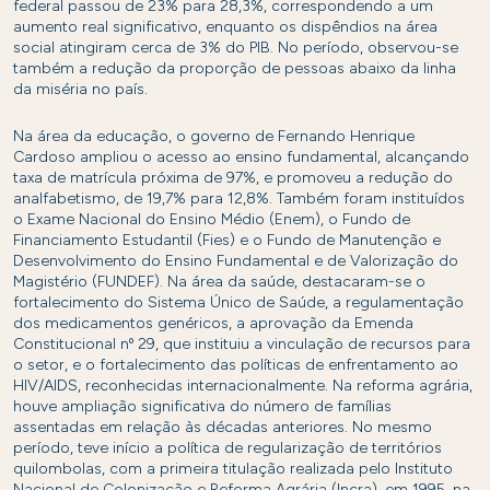
federal passou de 23% para 28,3%, correspondendo a um
aumento real significativo, enquanto os dispêndios na área
social atingiram cerca de 3% do PIB. No período, observou-se
também a redução da proporção de pessoas abaixo da linha
da miséria no país.
Na área da educação, o governo de Fernando Henrique
Cardoso ampliou o acesso ao ensino fundamental, alcançando
taxa de matrícula próxima de 97%, e promoveu a redução do
analfabetismo, de 19,7% para 12,8%. Também foram instituídos
o Exame Nacional do Ensino Médio (Enem), o Fundo de
Financiamento Estudantil (Fies) e o Fundo de Manutenção e
Desenvolvimento do Ensino Fundamental e de Valorização do
Magistério (FUNDEF). Na área da saúde, destacaram-se o
fortalecimento do Sistema Único de Saúde, a regulamentação
dos medicamentos genéricos, a aprovação da Emenda
Constitucional nº 29, que instituiu a vinculação de recursos para
o setor, e o fortalecimento das políticas de enfrentamento ao
HIV/AIDS, reconhecidas internacionalmente. Na reforma agrária,
houve ampliação significativa do número de famílias
assentadas em relação às décadas anteriores. No mesmo
período, teve início a política de regularização de territórios
quilombolas, com a primeira titulação realizada pelo Instituto
Nacional de Colonização e Reforma Agrária (Incra), em 1995, na