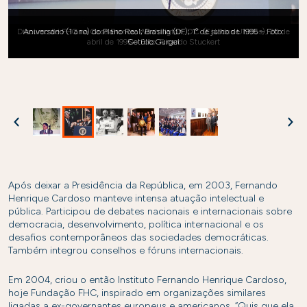
Discurso de FHC na Casa Branca; Washington, D.C. (Estados Unidos); 20 de
abril de 1995 – Foto: Ricardo Stuckert
Previous
Ne
Após deixar a Presidência da República, em 2003, Fernando
Henrique Cardoso manteve intensa atuação intelectual e
pública. Participou de debates nacionais e internacionais sobre
democracia, desenvolvimento, política internacional e os
desafios contemporâneos das sociedades democráticas.
Também integrou conselhos e fóruns internacionais.
Em 2004, criou o então Instituto Fernando Henrique Cardoso,
hoje Fundação FHC, inspirado em organizações similares
ligadas a ex-governantes europeus e americanos. “Quis que ela