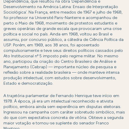
Dependência, que resultou na obra ‘Dependência e
Desenvolvimento na América Latina: Ensaio de Interpretação
Sociológica’. Na França, entre meados de 1967 e julho de 1968,
foi professor na Université Paris-Nanterre e acompanhou de
perto o Maio de 1968, movimento de protestos estudantis e
greves operárias de grande escala que provocaram uma crise
política e social no país. Ainda em 1968, voltou ao Brasil e
assumiu, por concurso público, a cátedra de Ciência Política da
USP. Porém, em 1969, aos 38 anos, foi aposentado
compulsoriamente e teve seus direitos políticos cassados pelo
Ato Institucional nº 5 imposto pelo regime militar. No mesmo
ano, participou da criação do Centro Brasileiro de Análise e
Planejamento (Cebrap) — importante núcleo de pesquisa e
reflexão sobre a realidade brasileira — onde manteve intensa
produção intelectual, com estudos sobre desenvolvimento,
Estado e democratização.
A trajetória parlamentar de Fernando Henrique teve início em
1978. À época, já era um intelectual reconhecido e ativista
político, embora ainda sem experiência em disputas eleitorais.
Ingressou na campanha com caráter sobretudo simbólico, mais
do que com expectativa concreta de vitória. Obteve a segunda
maior votação e tornou-se suplente do senador Franco
Montoro.