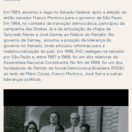
Em 1983, assumiu a vaga no Senado Federal, após a eleição do
então senador Franco Montoro para o governo de São Paulo.
Em 1984, no contexto da transição democrática, participou da
campanha das Diretas Já e da articulação da chapa de
Tancredo Neves e José Sarney ao Palácio do Planalto. No
governo de Sarney, assumiu a posição de liderança do
governo no Senado, onde articulou reformas para a
redemocratização do país. Em 1986, FHC reelegeu-se senador
por São Paulo e, entre 1987 e 1988, foi um dos relatores da
Assembleia Nacional Constituinte. No fim de 1988, foi um dos
fundadores do Partido da Social Democracia Brasileira (PSDB),
ao lado de Mário Covas, Franco Montoro, José Serra e outras
lideranças políticas.