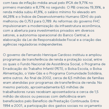
com taxa de inflação média anual pelo IPCA de 9,71% no
primeiro mandato e 8,77% no segundo. O PIB cresceu 19,39%, a
renda média subiu 41,8%, o salário mínimo foi elevado em
44,28% e o Índice de Desenvolvimento Humano (IDH) do país
melhorou de 0,753 para 0,789. As reformas do governo FHC
impulsionaram a modernização da infraestrutura econômica,
com a abertura para investimentos privados em diversos
setores, a autonomia operacional do Banco Central, a
elaboração da Lei de Responsabilidade Fiscal e a criação das
agências reguladoras independentes.
O governo de Fernando Henrique Cardoso instituiu e ampliou
programas de transferência de renda e proteção social, entre
os quais o Fundo Nacional de Assistência Social, o Programa de
Erradicação do Trabalho Infantil (PETI), o Bolsa Escola, o Bolsa
Alimentação, o Vale-Gás e o Programa Comunidade Solidária,
entre outros. Ao final de 2002, cerca de 6,5 milhões de famílias
eram atendidas por programas de transferência de renda. No
mesmo período, aproximadamente 6,5 milhões de
trabalhadores rurais recebiam aposentadoria e cerca de 1,5
milhão de idosos ou pessoas com deficiência eram
beneficiados pelo Benefício de Prestação Continuada. Entre
1994 e 2001, a participação dos gastos sociais no orçamento