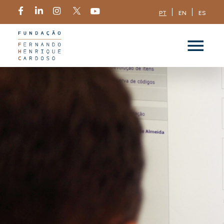
PT
EN
ES