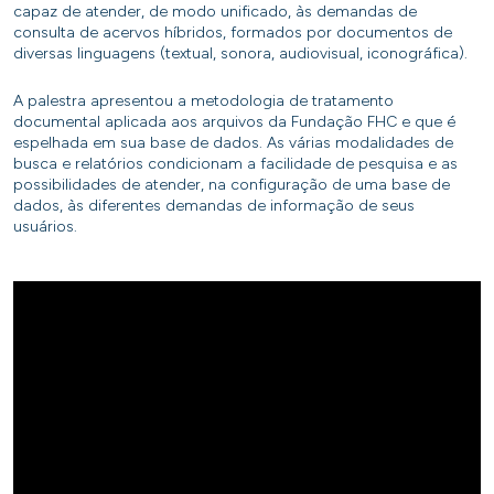
capaz de atender, de modo unificado, às demandas de
consulta de acervos híbridos, formados por documentos de
diversas linguagens (textual, sonora, audiovisual, iconográfica).
A palestra apresentou a metodologia de tratamento
documental aplicada aos arquivos da Fundação FHC e que é
espelhada em sua base de dados. As várias modalidades de
busca e relatórios condicionam a facilidade de pesquisa e as
possibilidades de atender, na configuração de uma base de
dados, às diferentes demandas de informação de seus
usuários.