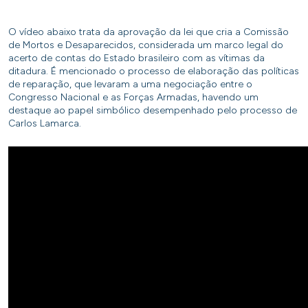
O vídeo abaixo trata da aprovação da lei que cria a Comissão
de Mortos e Desaparecidos, considerada um marco legal do
acerto de contas do Estado brasileiro com as vítimas da
ditadura. É mencionado o processo de elaboração das políticas
de reparação, que levaram a uma negociação entre o
Congresso Nacional e as Forças Armadas, havendo um
destaque ao papel simbólico desempenhado pelo processo de
Carlos Lamarca.