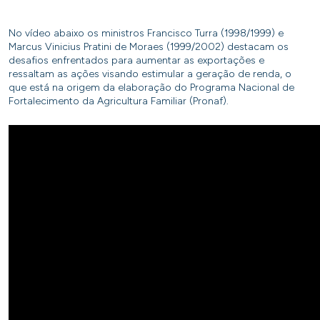
No vídeo abaixo os ministros Francisco Turra (1998/1999) e
Marcus Vinicius Pratini de Moraes (1999/2002) destacam os
desafios enfrentados para aumentar as exportações e
ressaltam as ações visando estimular a geração de renda, o
que está na origem da elaboração do Programa Nacional de
Fortalecimento da Agricultura Familiar (Pronaf).