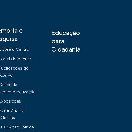
mória e
Educação
squisa
para
Cidadania
Sobre o Centro
Portal do Acervo
Publicações do
Acervo
Cenas da
Redemocratização
Exposições
Seminários e
Oficinas
FHC: Ação Política