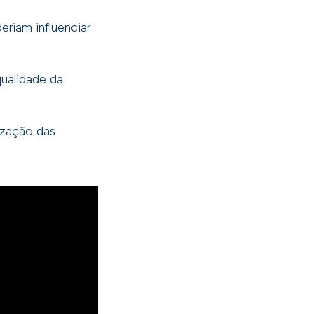
riam influenciar
qualidade da
ização das