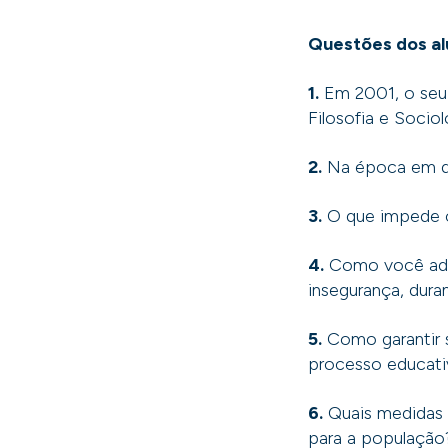
Questões dos al
1.
Em 2001, o seu 
Filosofia e Soci
2.
Na época em que
3.
O que impede o
4.
Como você admi
insegurança, dur
5.
Como garantir 
processo educativ
6.
Quais medidas v
para a populaçã