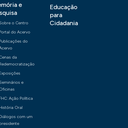
mória e
Educação
squisa
para
Cidadania
Sobre o Centro
Portal do Acervo
Publicações do
Acervo
Cenas da
Redemocratização
Exposições
Seminários e
Oficinas
FHC: Ação Política
História Oral
Diálogos com um
presidente