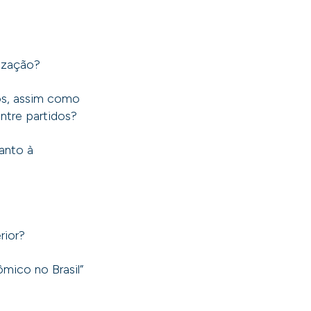
rização?
cos, assim como
ntre partidos?
anto à
?
rior?
mico no Brasil”