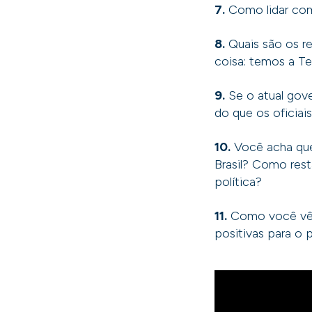
7.
Como lidar com
8.
Quais são os r
coisa: temos a Te
9.
Se o atual gov
do que os oficiai
10.
Você acha que 
Brasil? Como rest
política?
11.
Como você vê o
positivas para o 