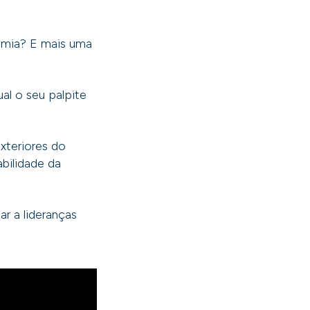
emia? E mais uma
l o seu palpite
xteriores do
abilidade da
r a lideranças