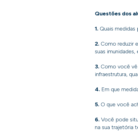
Questões dos al
1.
Quais medidas p
2.
Como reduzir e 
suas imunidades, 
3.
Como você vê a 
infraestrutura, q
4.
Em que medida
5.
O que você ach
6.
Você pode situa
na sua trajetória 