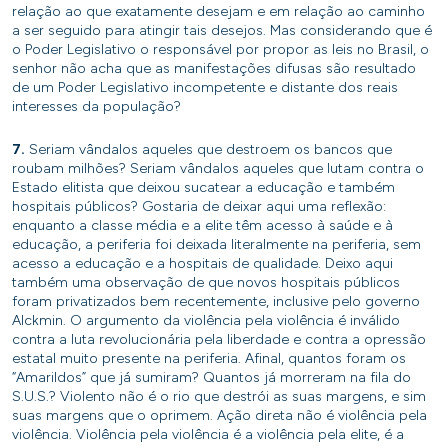
relação ao que exatamente desejam e em relação ao caminho
a ser seguido para atingir tais desejos. Mas considerando que é
o Poder Legislativo o responsável por propor as leis no Brasil, o
senhor não acha que as manifestações difusas são resultado
de um Poder Legislativo incompetente e distante dos reais
interesses da população?
7.
Seriam vândalos aqueles que destroem os bancos que
roubam milhões? Seriam vândalos aqueles que lutam contra o
Estado elitista que deixou sucatear a educação e também
hospitais públicos? Gostaria de deixar aqui uma reflexão:
enquanto a classe média e a elite têm acesso à saúde e à
educação, a periferia foi deixada literalmente na periferia, sem
acesso a educação e a hospitais de qualidade. Deixo aqui
também uma observação de que novos hospitais públicos
foram privatizados bem recentemente, inclusive pelo governo
Alckmin. O argumento da violência pela violência é inválido
contra a luta revolucionária pela liberdade e contra a opressão
estatal muito presente na periferia. Afinal, quantos foram os
“Amarildos” que já sumiram? Quantos já morreram na fila do
S.U.S.? Violento não é o rio que destrói as suas margens, e sim
suas margens que o oprimem. Ação direta não é violência pela
violência. Violência pela violência é a violência pela elite, é a