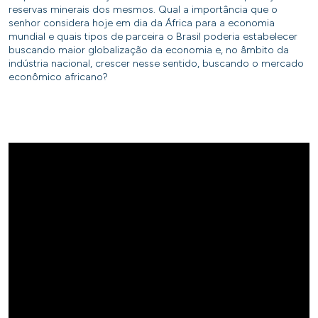
reservas minerais dos mesmos. Qual a importância que o
senhor considera hoje em dia da África para a economia
mundial e quais tipos de parceira o Brasil poderia estabelecer
buscando maior globalização da economia e, no âmbito da
indústria nacional, crescer nesse sentido, buscando o mercado
econômico africano?