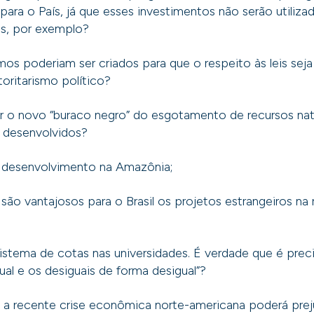
ara o País, já que esses investimentos não serão utiliz
ias, por exemplo?
s poderiam ser criados para que o respeito às leis sej
toritarismo político?
 o novo “buraco negro” do esgotamento de recursos natu
 desenvolvidos?
e desenvolvimento na Amazônia;
ão vantajosos para o Brasil os projetos estrangeiros na 
istema de cotas nas universidades. É verdade que é preci
gual e os desiguais de forma desigual”?
a recente crise econômica norte-americana poderá preju