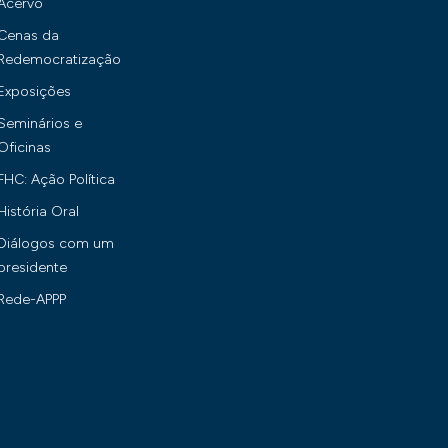
Acervo
Cenas da
Redemocratização
Exposições
Seminários e
Oficinas
FHC: Ação Política
História Oral
Diálogos com um
presidente
Rede-APPP