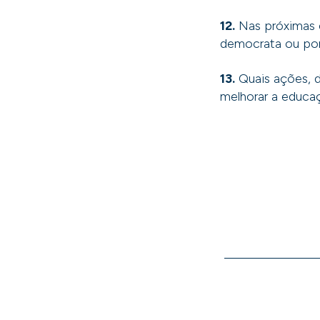
12.
Nas próximas e
democrata ou por 
13.
Quais ações, d
melhorar a educa