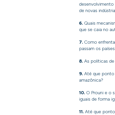
desenvolvimento p
de novas indústr
6.
Quais mecanismo
que se caia no au
7.
Como enfrentar
passam os países
8.
As políticas d
9.
Até que ponto s
amazônica?
10.
O Prouni e o s
iguais de forma i
11.
Até que ponto 