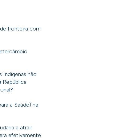
 de fronteira com
 intercâmbio
s Indígenas não
ma República
ional?
ara a Saúde) na
udaria a atrair
gera efetivamente