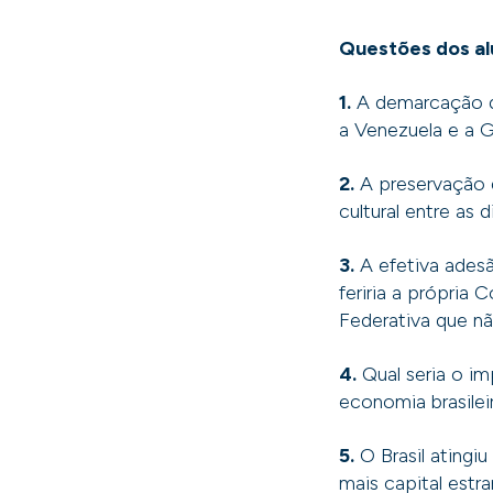
Questões dos al
1.
A demarcação da
a Venezuela e a G
2.
A preservação d
cultural entre as
3.
A efetiva adesã
feriria a própria 
Federativa que n
4.
Qual seria o i
economia brasile
5.
O Brasil ating
mais capital estr