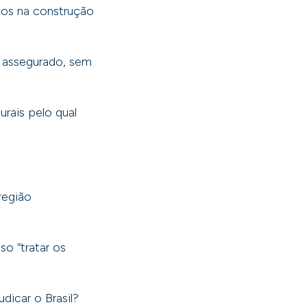
ados na construção
a assegurado, sem
rais pelo qual
região
so “tratar os
dicar o Brasil?