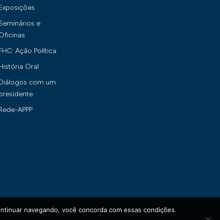
Exposições
Seminários e
Oficinas
FHC: Ação Política
História Oral
Diálogos com um
presidente
Rede-APPP
continuar navegando, você concorda com essas condições.