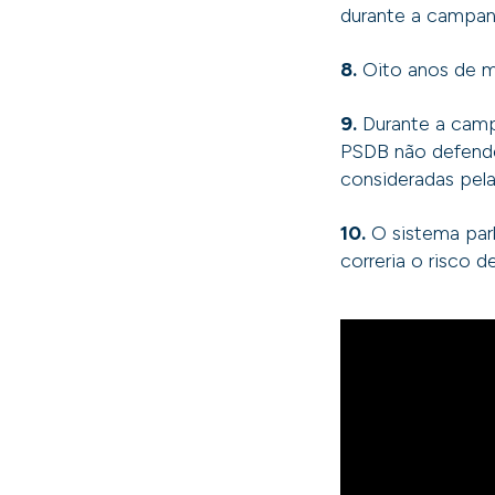
durante a campa
8.
Oito anos de m
9.
Durante a camp
PSDB não defende
consideradas pel
10.
O sistema parla
correria o risco 