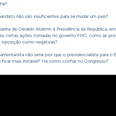
nha?
andato não são insuficientes para se mudar um país?
anha de Geraldo Alckmin à Presidência da República, em
u certas ações tomadas no governo FHC, como as priv
a oposição como negativas?
mentarista não seria pior que o presidencialista para o Br
de ficar mais instável? Há como confiar no Congresso?