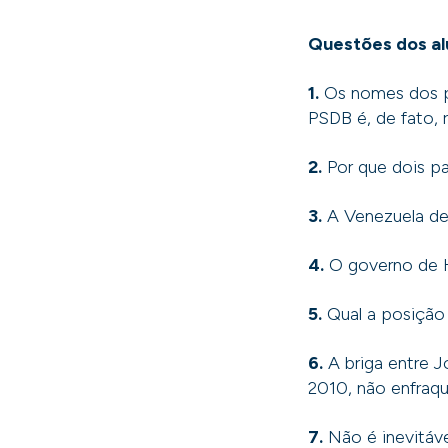
Questões dos al
1.
Os nomes dos p
PSDB é, de fato, 
2.
Por que dois pa
3.
A Venezuela de
4.
O governo de 
5.
Qual a posição 
6.
A briga entre J
2010, não enfra
7.
Não é inevitáve