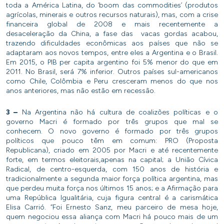
toda a América Latina, do ‘boom das commodities’ (produtos
agrícolas, minerais e outros recursos naturais), mas, com a crise
financeira global de 2008 e mais recentemente a
desaceleração da China, a fase das vacas gordas acabou,
trazendo dificuldades econômicas aos países que não se
adaptaram aos novos tempos, entre eles a Argentina e o Brasil.
Em 2015, o PIB per capita argentino foi 5% menor do que em
2011. No Brasil, será 7% inferior. Outros países sul-americanos
como Chile, Colômbia e Peru cresceram menos do que nos
anos anteriores, mas não estão em recessão.
3 –
Na Argentina não há cultura de coalizões políticas e o
governo Macri é formado por três grupos que mal se
conhecem. O novo governo é formado por três grupos
políticos que pouco têm em comum: PRO (Proposta
Republicana), criado em 2005 por Macri e até recentemente
forte, em termos eleitorais,apenas na capital; a União Cívica
Radical, de centro-esquerda, com 150 anos de história e
tradicionalmente a segunda maior força política argentina, mas
que perdeu muita força nos últimos 15 anos; e a Afirmação para
uma República Igualitária, cuja figura central é a carismática
Elisa Carrió. “Foi Ernesto Sanz, meu parceiro de mesa hoje,
quem negociou essa aliança com Macri há pouco mais de um