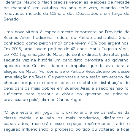
liderança, Mauricio Macri precisa vencer as ‘eleições de metade
de mandato’, em outubro do ano que vem, quando serão
renovados metade da Câmara dos Deputados e um terço do
Senado.
Uma nova vitória é especialmente importante na Província de
Buenos Aires, tradicional reduto do Partido Justicialista (mais
conhecido como peronismo) onde vivem 40% dos argentinos.
Em 2015, uma jovem política de 42 anos, María Eugenia Vidal,
do PRO (agremiação de Macri, de centro-direita), derrotou pela
segunda vez na história um candidato peronista ao governo,
apoiado por Cristina, dando o impulso que faltava para a
eleição de Macri. “Foi como se o Partido Republicano perdesse
uma eleição no Texas. Os peronistas ainda estão em estado de
choque porque o enorme aparato estatal de distribuição de
bens para os mais pobres em Buenos Aires e arredores não foi
suficiente para garantir a vitória do governo na principal
província do país”, afirmou Carlos Pagni.
“O que estará em jogo no próximo ano é se os setores da
classe média, que são os mais modernos, dinâmicos e
capacitados, manterão esse espaço recém-conquistado e
seguirão influenciando o processo político ou voltarão a ficar