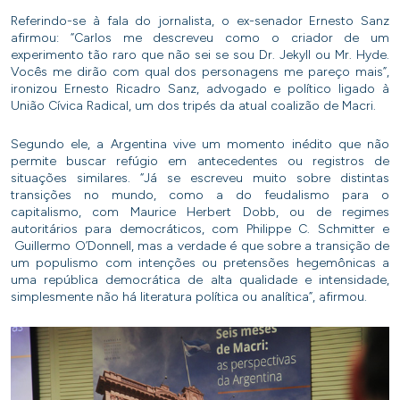
Referindo-se à fala do jornalista, o ex-senador Ernesto Sanz
afirmou: “Carlos me descreveu como o criador de um
experimento tão raro que não sei se sou Dr. Jekyll ou Mr. Hyde.
Vocês me dirão com qual dos personagens me pareço mais”,
ironizou Ernesto Ricadro Sanz, advogado e político ligado à
União Cívica Radical, um dos tripés da atual coalizão de Macri.
Segundo ele, a Argentina vive um momento inédito que não
permite buscar refúgio em antecedentes ou registros de
situações similares. “Já se escreveu muito sobre distintas
transições no mundo, como a do feudalismo para o
capitalismo, com Maurice Herbert Dobb, ou de regimes
autoritários para democráticos, com Philippe C. Schmitter e
Guillermo O’Donnell, mas a verdade é que sobre a transição de
um populismo com intenções ou pretensões hegemônicas a
uma república democrática de alta qualidade e intensidade,
simplesmente não há literatura política ou analítica”, afirmou.