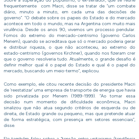
Sobre a superação do populismo, o ex-senador, que se reúne
frequentemente com Macri, disse se tratar de “um combate
diário, minuto a minuto, em cada uma das decisões de
governo”. “O debate sobre os papeis do Estado e do mercado
acontece em todo o mundo, mas na Argentina com muito mais
virulência. Desde os anos 90, vivemos um processo pendular.
Fomos do extremo do mercado-centrismo (governo Carlos
Menem), quando se acreditava que só o mercado poderia gerar
e distribuir riqueza, o que não aconteceu, ao extremo do
estado-centrismo (governos Kirchner), quando nos fizeram crer
que o governo resolveria tudo. Atualmente, o grande desafio é
definir melhor qual é o papel do Estado e qual é o papel do
mercado, buscando um meio-termo”, explicou.
Como exemplo, ele citou recente decisão do presidente Macri
de ‘reestatizar’ uma empresa de transporte de energia que havia
sido privatizada por Menem (1989-1999). “Ao tomar essa
decisão num momento de dificuldade econômica, Macri
sinalizou que não atua segundo critérios de esquerda ou de
direita, de Estado grande ou pequeno, mas que pretende atuar
de forma estratégica, com presença em setores essenciais”,
disse.
Ele também falou sobre a “tensão entre unitarismo (tendência