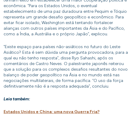
tenham êxito em estabelecer uma maior cooperação política e
econômica. “Para os Estados Unidos, o eventual
estabelecimento de uma paz duradoura entre Pequim e Tóquio
representa um grande desafio geopolítico e econômico. Para
evitar ficar isolado, Washington está tentando fortalecer
alianças com outros países importantes da Ásia e do Pacífico,
como a Índia, a Austrália e o próprio Japão”, explicou.
“Existe espaço para países não-asiáticos no futuro do Leste
Asiático? Esta é sem dúvida uma pergunta provocadora, para a
qual eu não tenho resposta”, disse Ryo Sahashi, após os
comentários de Castro Neves. O palestrante japonês reiterou
que a solução para os complexos desafios resultantes do novo
balanço de poder geopolítico na Ásia e no mundo está nas
negociações multilaterais, de forma pacífica. “O uso da força
definitivamente não é a resposta adequada”, concluiu.
Leia também:
Estados Unidos e China: uma nova Guerra Fria?