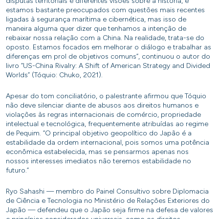
disputas territoriais e diferentes visões sobre a história, e
estamos bastante preocupados com questões mais recentes
ligadas à segurança marítima e cibernética, mas isso de
maneira alguma quer dizer que tenhamos a intenção de
rebaixar nossa relação com a China. Na realidade, trata-se do
oposto. Estamos focados em melhorar o diálogo e trabalhar as
diferenças em prol de objetivos comuns”, continuou o autor do
livro “US-China Rivalry: A Shift of American Strategy and Divided
Worlds” (Tóquio: Chuko, 2021).
Apesar do tom conciliatório, o palestrante afirmou que Tóquio
não deve silenciar diante de abusos aos direitos humanos e
violações às regras internacionais de comércio, propriedade
intelectual e tecnológica, frequentemente atribuídas ao regime
de Pequim. “O principal objetivo geopolítico do Japão é a
estabilidade da ordem internacional, pois somos uma potência
econômica estabelecida, mas se pensarmos apenas nos
nossos interesses imediatos não teremos estabilidade no
futuro.”
Ryo Sahashi — membro do Painel Consultivo sobre Diplomacia
de Ciência e Tecnologia no Ministério de Relações Exteriores do
Japão — defendeu que o Japão seja firme na defesa de valores