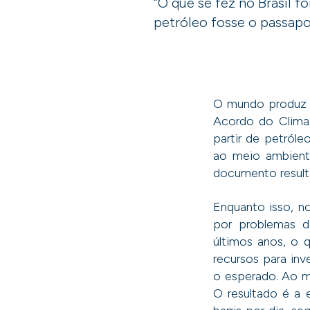
“O que se fez no Brasil 
petróleo fosse o passapor
O mundo produz h
Acordo do Clima 
partir de petróle
ao meio ambient
documento result
Enquanto isso, n
por problemas d
últimos anos, o 
recursos para inv
o esperado. Ao m
O resultado é a 