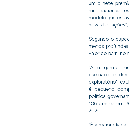
um bilhete premia
multinacionais 
modelo que estav
novas licitações”,
Segundo o especi
menos profundas
valor do barril no
“A margem de luc
que não será dev
exploratório”, ex
é pequeno comp
política governam
106 bilhões em 2
2020.
“É a maior dívida