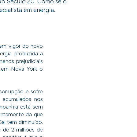
 do Século 20. Como se o
ecialista em energia.
 em vigor do novo
ergia produzida a
menos prejudiciais
U em Nova York o
corrupção e sofre
s acumulados nos
ompanhia está sem
 lentamente do que
al tem diminuído.
o de 2 milhões de