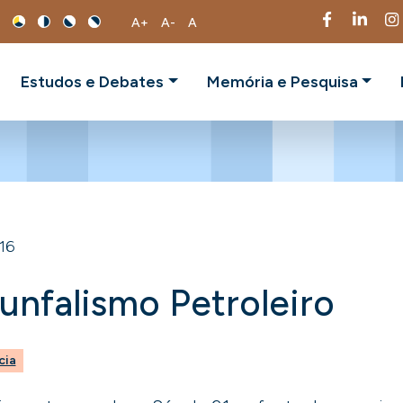
A+
A-
A
Estudos e Debates
Memória e Pesquisa
016
unfalismo Petroleiro
cia