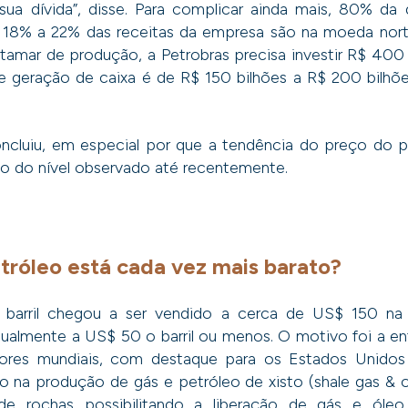
sua dívida”, disse. Para complicar ainda mais, 80% da 
18% a 22% das receitas da empresa são na moeda nort
tamar de produção, a Petrobras precisa investir R$ 400
e geração de caixa é de R$ 150 bilhões a R$ 200 bilhõ
concluiu, em especial por que a tendência do preço do 
o do nível observado até recentemente.
tróleo está cada vez mais barato?
o barril chegou a ser vendido a cerca de US$ 150 na 
tualmente a US$ 50 o barril ou menos. O motivo foi a e
ores mundiais, com destaque para os Estados Unidos 
o na produção de gás e petróleo de xisto (shale gas & oil
 de rochas possibilitando a liberação de gás e ól