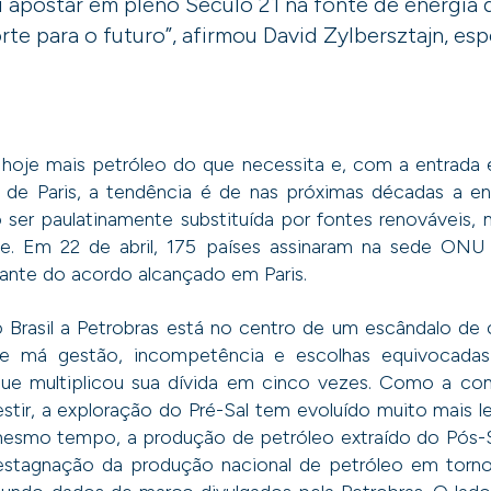
foi apostar em pleno Século 21 na fonte de energia
te para o futuro”, afirmou David Zylbersztajn, esp
oje mais petróleo do que necessita e, com a entrada
de Paris, a tendência é de nas próximas décadas a en
o ser paulatinamente substituída por fontes renováveis, 
e. Em 22 de abril, 175 países assinaram na sede ON
ante do acordo alcançado em Paris.
o Brasil a Petrobras está no centro de um escândalo de 
e má gestão, incompetência e escolhas equivocada
que multiplicou sua dívida em cinco vezes. Como a c
estir, a exploração do Pré-Sal tem evoluído muito mais
esmo tempo, a produção de petróleo extraído do Pós-S
estagnação da produção nacional de petróleo em torn