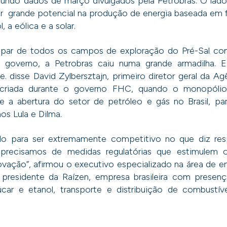
egundo dados de março divulgados pela Petrobras. O lad
er grande potencial na produção de energia baseada em 
, a eólica e a solar.
icipar de todos os campos de exploração do Pré-Sal c
 governo, a Petrobras caiu numa grande armadilha. E
se. disse David Zylbersztajn, primeiro diretor geral da A
 criada durante o governo FHC, quando o monopólio
 a abertura do setor de petróleo e gás no Brasil, par
os Lula e Dilma.
do para ser extremamente competitivo no que diz res
 precisamos de medidas regulatórias que estimulem o
ovação”, afirmou o executivo especializado na área de en
presidente da Raízen, empresa brasileira com presen
car e etanol, transporte e distribuição de combustív