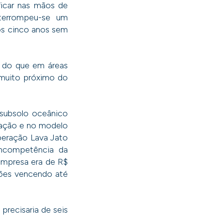
 ficar nas mãos de
nterrompeu-se um
os cinco anos sem
o do que em áreas
muito próximo do
 subsolo oceânico
lação e no modelo
Operação Lava Jato
ncompetência da
 empresa era de R$
hões vencendo até
precisaria de seis