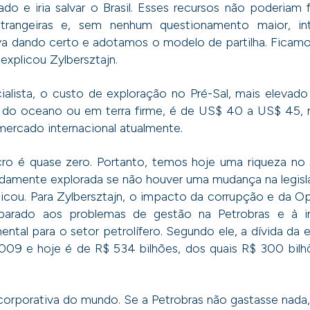
do e iria salvar o Brasil. Esses recursos não poderiam
estrangeiras e, sem nenhum questionamento maior, i
a dando certo e adotamos o modelo de partilha. Ficam
 explicou Zylbersztajn.
alista, o custo de exploração no Pré-Sal, mais elevad
 do oceano ou em terra firme, é de US$ 40 a US$ 45, 
 mercado internacional atualmente.
ro é quase zero. Portanto, temos hoje uma riqueza no
idamente explorada se não houver uma mudança na legis
plicou. Para Zylbersztajn, o impacto da corrupção e da 
arado aos problemas de gestão na Petrobras e à i
ental para o setor petrolífero. Segundo ele, a dívida da
009 e hoje é de R$ 534 bilhões, dos quais R$ 300 bil
 corporativa do mundo. Se a Petrobras não gastasse nada, 