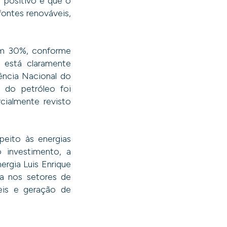
o positivo é que o
fontes renováveis,
om 30%, conforme
 está claramente
gência Nacional do
 do petróleo foi
cialmente revisto
peito às energias
 investimento, a
ergia Luis Enrique
ça nos setores de
eis e geração de