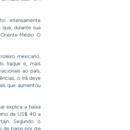
foi intensamente
 que, durante sua
Oriente Médio. O
roleiro mexicano,
o Iraque e, mais
acionais ao país,
ncias, o Irã deve
país que aumentou
e explica a baixa
orno de US$ 40 a
tajn. Segundo o
 de barris por dia