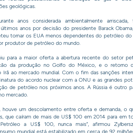
es geológicas.
urante anos considerada ambientalmente arriscada, 
 últimos anos por decisão do presidente Barack Obama,
teu tornar os EUA menos dependentes do petróleo do 
or produtor de petróleo do mundo.
u para a maior oferta a abertura recente do setor pet
ação da produção no Golfo do México, e o retorno d
 Irã ao mercado mundial. Com o fim das sanções intern
sinatura do acordo nuclear com a ONU e as grandes potê
ção de petróleo nos próximos anos. A Rússia é outro 
 no mercado.
 houve um descolamento entre oferta e demanda, o qu
os, que caíram de mais de US$ 100 em 2014 para em t
etróleo a US$ 100, nunca mais”, afirmou Zylbersz
onsumo mundial está estabilizado em cerca de 92 milhões