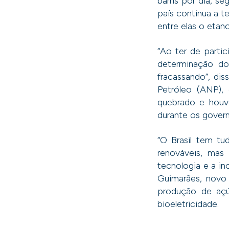
barris por dia, s
país continua a t
entre elas o etanol
“Ao ter de part
determinação do
fracassando”, dis
Petróleo (ANP),
quebrado e houve
durante os govern
“O Brasil tem tu
renováveis, mas
tecnologia e a in
Guimarães, novo 
produção de açú
bioeletricidade.