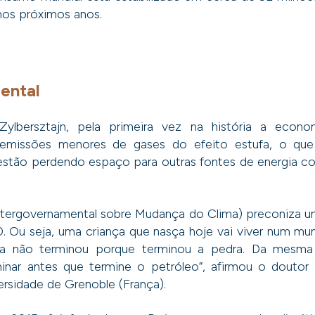
nos próximos anos.
ental
ylbersztajn, pela primeira vez na história a econo
missões menores de gases do efeito estufa, o que 
estão perdendo espaço para outras fontes de energia com
Intergovernamental sobre Mudança do Clima) preconiza
. Ou seja, uma criança que nasça hoje vai viver num mu
a não terminou porque terminou a pedra. Da mesma
minar antes que termine o petróleo”, afirmou o dout
ersidade de Grenoble (França).