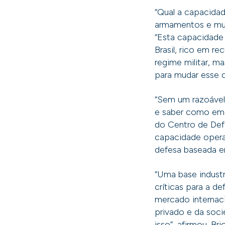
“Qual a capacidad
armamentos e muni
“Esta capacidade
Brasil, rico em re
regime militar, m
para mudar esse q
“Sem um razoável g
e saber como emp
do Centro de Def
capacidade opera
defesa baseada em
“Uma base industr
críticas para a d
mercado internaci
privado e da soci
isso”, afirmou. B