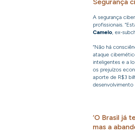
Segurança ci
A segurança cibern
profissionais. “E
Camelo
, ex-subc
“Não há consciên
ataque cibernético
inteligentes e a 
os prejuízos eco
aporte de R$3 bil
desenvolvimento d
‘O Brasil já 
mas a aband