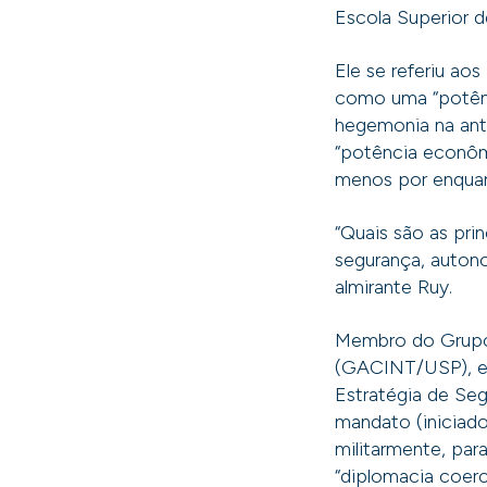
Escola Superior d
Ele se referiu ao
como uma “potênc
hegemonia na anti
“potência econômi
menos por enquan
“Quais são as pri
segurança, autono
almirante Ruy.
Membro do Grupo 
(GACINT/USP), e
Estratégia de Se
mandato (iniciado
militarmente, par
“diplomacia coerc