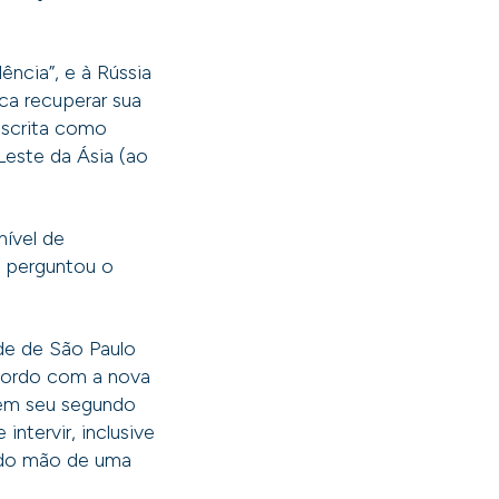
ncia”, e à Rússia
a recuperar sua
escrita como
Leste da Ásia (ao
nível de
, perguntou o
de de São Paulo
cordo com a nova
 em seu segundo
ntervir, inclusive
çado mão de uma