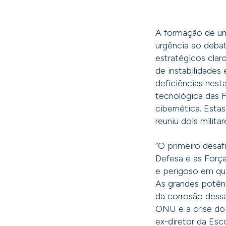
A formação de uma
urgência ao deba
estratégicos cla
de instabilidades
deficiências nes
tecnológica das 
cibernética. Esta
reuniu dois milit
“O primeiro desaf
Defesa e as Forç
e perigoso em que
As grandes potênc
da corrosão dess
ONU e a crise do 
ex-diretor da Esc