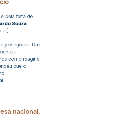
cio
e pela falta de
cardo Souza
ber).
o agronegócio. Um
pamentos
amos como reagir e
fendeu que o
 no
l.
fesa nacional,