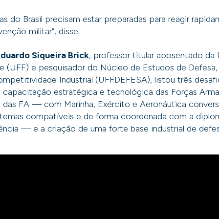
s do Brasil precisam estar preparadas para reagir rapid
venção militar”, disse.
duardo Siqueira Brick
, professor titular aposentado da
se (UFF) e pesquisador do Núcleo de Estudos de Defesa,
petitividade Industrial (UFFDEFESA), listou três desafi
 capacitação estratégica e tecnológica das Forças Arma
de das FA — com Marinha, Exército e Aeronáutica conv
sistemas compatíveis e de forma coordenada com a diplo
gência — e a criação de uma forte base industrial de defes