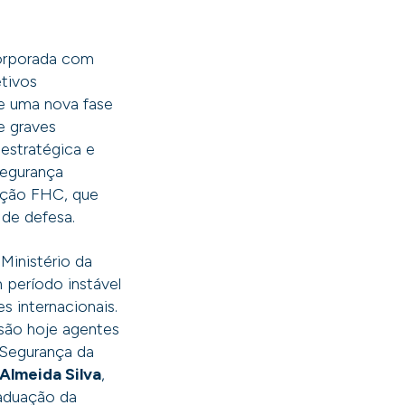
corporada com
tivos
ve uma nova fase
e graves
estratégica e
segurança
dação FHC, que
 de defesa.
 Ministério da
período instável
s internacionais.
 são hoje agentes
 Segurança da
 Almeida Silva
,
raduação da