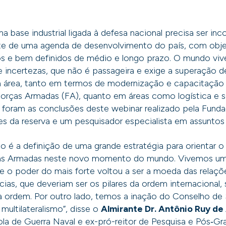
 base industrial ligada à defesa nacional precisa ser in
te de uma agenda de desenvolvimento do país, com obje
ros e bem definidos de médio e longo prazo. O mundo vi
 e incertezas, que não é passageira e exige a superação d
ta área, tanto em termos de modernização e capacitação 
Forças Armadas (FA), quanto em áreas como logística e 
s foram as conclusões deste webinar realizado pela Fun
ares da reserva e um pesquisador especialista em assuntos
io é a definição de uma grande estratégia para orientar o
as Armadas neste novo momento do mundo. Vivemos um 
 o poder do mais forte voltou a ser a moeda das relaçõe
ias, que deveriam ser os pilares da ordem internacional,
a ordem. Por outro lado, temos a inação do Conselho de
multilateralismo”, disse o
Almirante Dr. Antônio Ruy de
ola de Guerra Naval e ex-pró-reitor de Pesquisa e Pós‑G