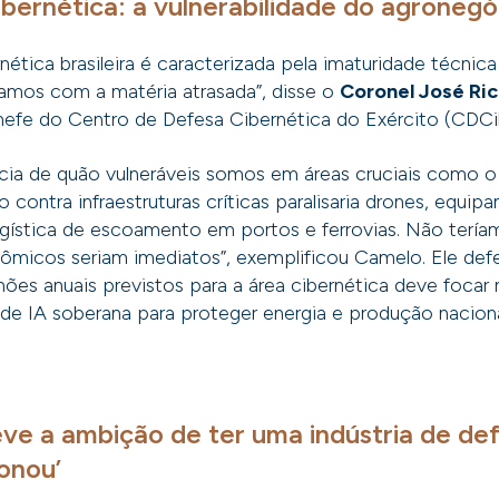
bernética: a vulnerabilidade do agronegó
ética brasileira é caracterizada pela imaturidade técnica 
stamos com a matéria atrasada”, disse o
Coronel José Ri
hefe do Centro de Defesa Cibernética do Exército (CDCi
cia de quão vulneráveis somos em áreas cruciais como 
 contra infraestruturas críticas paralisaria drones, equi
logística de escoamento em portos e ferrovias. Não terí
nômicos seriam imediatos”, exemplificou Camelo. Ele de
hões anuais previstos para a área cibernética deve focar
e IA soberana para proteger energia e produção naciona
teve a ambição de ter uma indústria de de
onou’