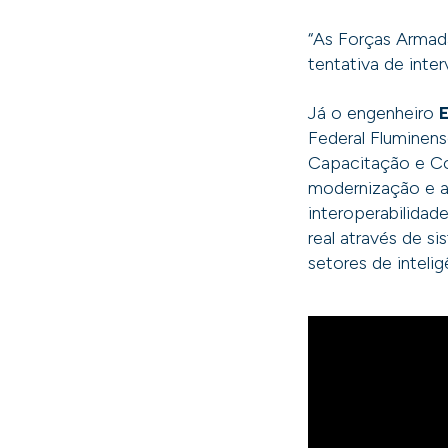
“As Forças Armada
tentativa de inter
Já o engenheiro
E
Federal Fluminen
Capacitação e Com
modernização e a
interoperabilida
real através de 
setores de inteli