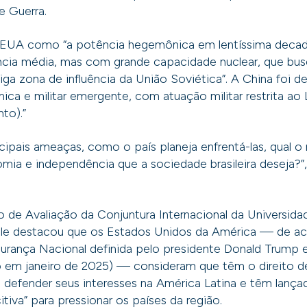
e Guerra.
s EUA como “a potência hegemônica em lentíssima decadê
ia média, mas com grande capacidade nuclear, que busc
ga zona de influência da União Soviética”. A China foi d
ca e militar emergente, com atuação militar restrita ao 
to).”
ncipais ameaças, como o país planeja enfrentá-las, qual o 
mia e independência que a sociedade brasileira deseja?”
de Avaliação da Conjuntura Internacional da Universida
le destacou que os Estados Unidos da América — de a
gurança Nacional definida pelo presidente Donald Trump
 em janeiro de 2025) — consideram que têm o direito de i
a defender seus interesses na América Latina e têm lan
itiva” para pressionar os países da região.