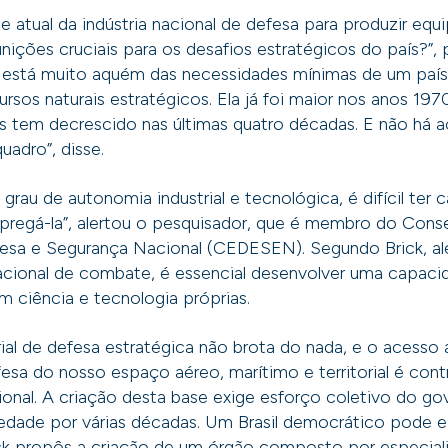
e atual da indústria nacional de defesa para produzir eq
ções cruciais para os desafios estratégicos do país?”, 
 está muito aquém das necessidades mínimas de um paí
cursos naturais estratégicos. Ela já foi maior nos anos 19
as tem decrescido nas últimas quatro décadas. E não há 
uadro”, disse.
rau de autonomia industrial e tecnológica, é difícil ter 
regá-la”, alertou o pesquisador, que é membro do Conse
esa e Segurança Nacional (CEDESEN). Segundo Brick, a
cional de combate, é essencial desenvolver uma capacid
 ciência e tecnologia próprias.
ial de defesa estratégica não brota do nada, e o acesso 
efesa do nosso espaço aéreo, marítimo e territorial é con
onal. A criação desta base exige esforço coletivo do go
edade por várias décadas. Um Brasil democrático pode e 
rick propôs a criação de um órgão composto por especiali