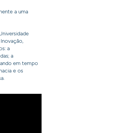
amente a uma
 Universidade
 Inovação,
os: a
das; a
ersando em tempo
macia e os
a.