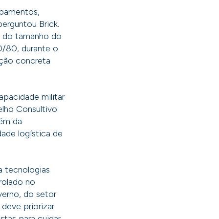
uipamentos,
perguntou Brick.
s do tamanho do
70/80, durante o
ação concreta
capacidade militar
lho Consultivo
lém da
ade logística de
a tecnologias
trolado no
verno, do setor
deve priorizar
stas para cuidar