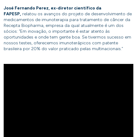
José Fernando Perez, ex-diretor científico da
FAPESP,
relatou os avanços do projeto de desenvolvimento de
medicamentos de imunoterapia para tratamento de câncer da
Recepta Biopharma, empresa da qual atualmente é um dos
sócios: “Em inovação, o importante é estar atento às
oportunidades e onde tem gente boa. Se tivermos sucesso em
nossos testes, oferecemos imunoterápicos com patente
brasileira por 20% do valor praticado pelas multinacionais.”