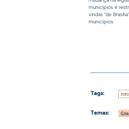
mudança na legis
municípios é rest
vindas “de Brasíli
municípios.
Tags:
mei
Temas:
Cris