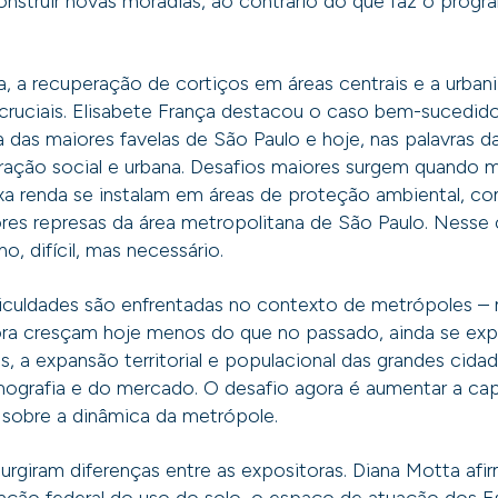
nstruir novas moradias, ao contrário do que faz o progr
, a recuperação de cortiços em áreas centrais e a urban
s cruciais. Elisabete França destacou o caso bem-sucedido
das maiores favelas de São Paulo e hoje, nas palavras d
ação social e urbana. Desafios maiores surgem quando m
ixa renda se instalam em áreas de proteção ambiental, 
res represas da área metropolitana de São Paulo. Nesse
o, difícil, mas necessário.
ificuldades são enfrentadas no contexto de metrópoles –
ra cresçam hoje menos do que no passado, ainda se e
s, a expansão territorial e populacional das grandes cida
mografia e do mercado. O desafio agora é aumentar a ca
 sobre a dinâmica da metrópole.
surgiram diferenças entre as expositoras. Diana Motta af