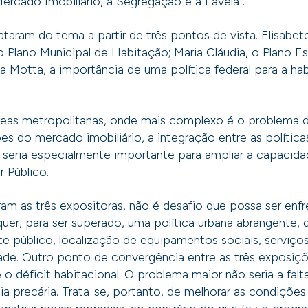
Mercado Imobiliário, a Segregação e a Favela”.
ataram do tema a partir de três pontos de vista. Elisabe
 Plano Municipal de Habitação; Maria Cláudia, o Plano Es
a Motta, a importância de uma política federal para a ha
áreas metropolitanas, onde mais complexo é o problema 
es do mercado imobiliário, a integração entre as política
 seria especialmente importante para ampliar a capacida
r Público.
iram as três expositoras, não é desafio que possa ser enf
uer, para ser superado, uma política urbana abrangente, q
te público, localização de equipamentos sociais, serviços
ade. Outro ponto de convergência entre as três exposiçõ
 o déficit habitacional. O problema maior não seria a falt
ia precária. Trata-se, portanto, de melhorar as condições