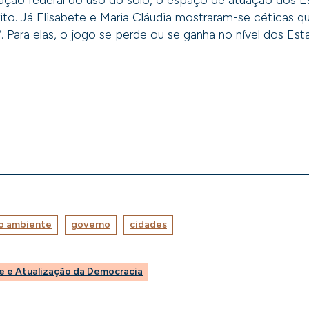
lação federal do uso do solo, o espaço de atuação dos E
rito. Já Elisabete e Maria Cláudia mostraram-se céticas q
a”. Para elas, o jogo se perde ou se ganha no nível dos Es
o ambiente
governo
cidades
e e Atualização da Democracia