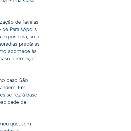
ama Minha Casa,
ização de favelas
 de Paraisópolis
a expositora, uma
oradias precárias
como acontece às
 caso a remoção
 no caso São
xpandem. Em
des se fez à base
pacidade de
irmou que, sem