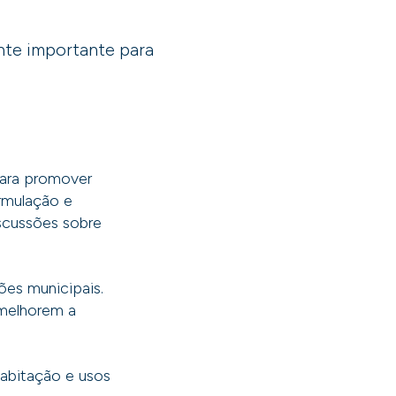
ente importante para
ara promover
rmulação e
scussões sobre
ões municipais.
 melhorem a
Habitação e usos