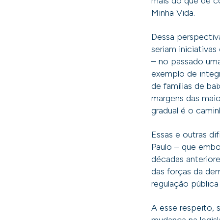
mais do que de co
Minha Vida.
Dessa perspectiva
seriam iniciativa
– no passado uma 
exemplo de integr
de famílias de ba
margens das maio
gradual é o caminh
Essas e outras d
Paulo – que embo
décadas anteriore
das forças da de
regulação pública
A esse respeito, 