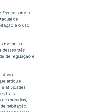
te França tomou
tadual de
bitação e o uso
da moradia e
s desses três
de de regulação e
rentado
ue articule
 e atividades
es foi o
a de moradias,
 de habitação,