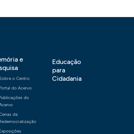
mória e
Educação
squisa
para
Cidadania
Sobre o Centro
Portal do Acervo
Publicações do
Acervo
Cenas da
Redemocratização
Exposições