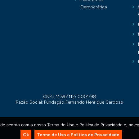
Democrática
CNPJ: 11.597.112/ 0001-98
Razão Social: Fundação Fernando Henrique Cardoso
s de acordo com o nosso Termo de Uso e Política de Privacidade e, ao 
Ok
Termo de Uso e Politica de Privacidade