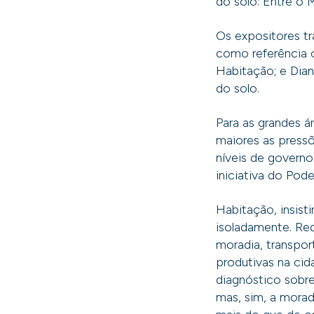
do solo: Entre o 
Os expositores tr
como referência o
Habitação; e Dian
do solo.
Para as grandes 
maiores as pressõ
níveis de governo
iniciativa do Pode
Habitação, insist
isoladamente. Req
moradia, transpor
produtivas na cid
diagnóstico sobre
mas, sim, a morad