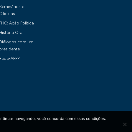
Seminários e
Oficinas
FHC: Ação Política
História Oral
Diálogos com um
presidente
Rede-APPP
continuar navegando, você concorda com essas condições.