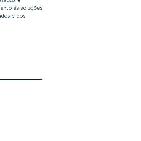
stados e
uanto às soluções
tados e dos