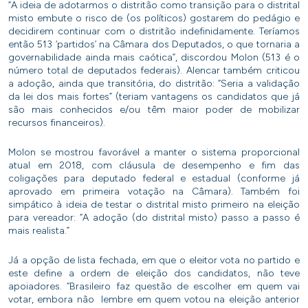
“A ideia de adotarmos o distritão como transição para o distrital
misto embute o risco de (os políticos) gostarem do pedágio e
decidirem continuar com o distritão indefinidamente. Teríamos
então 513 ‘partidos’ na Câmara dos Deputados, o que tornaria a
governabilidade ainda mais caótica”, discordou Molon (513 é o
número total de deputados federais). Alencar também criticou
a adoção, ainda que transitória, do distritão: “Seria a validação
da lei dos mais fortes” (teriam vantagens os candidatos que já
são mais conhecidos e/ou têm maior poder de mobilizar
recursos financeiros).
Molon se mostrou favorável a manter o sistema proporcional
atual em 2018, com cláusula de desempenho e fim das
coligações para deputado federal e estadual (conforme já
aprovado em primeira votação na Câmara). Também foi
simpático à ideia de testar o distrital misto primeiro na eleição
para vereador: “A adoção (do distrital misto) passo a passo é
mais realista.”
Já a opção de lista fechada, em que o eleitor vota no partido e
este define a ordem de eleição dos candidatos, não teve
apoiadores. “Brasileiro faz questão de escolher em quem vai
votar, embora não lembre em quem votou na eleição anterior