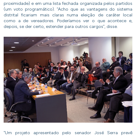
proximidade) e em uma lista fechada organizada pelos partidos
(um voto programático). “Acho que as vantagens do sistema
distrital ficariam mais claras numa eleição de caráter local
como a de vereadores. Poderíamos ver o que acontece e,
depois, se der certo, estender para outros cargos”, disse.
“Um projeto apresentado pelo senador José Serra prevê