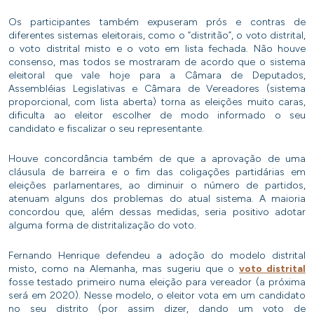
Os participantes também expuseram prós e contras de
diferentes sistemas eleitorais, como o “distritão”, o voto distrital,
o voto distrital misto e o voto em lista fechada. Não houve
consenso, mas todos se mostraram de acordo que o sistema
eleitoral que vale hoje para a Câmara de Deputados,
Assembléias Legislativas e Câmara de Vereadores (sistema
proporcional, com lista aberta) torna as eleições muito caras,
dificulta ao eleitor escolher de modo informado o seu
candidato e fiscalizar o seu representante.
Houve concordância também de que a aprovação de uma
cláusula de barreira e o fim das coligações partidárias em
eleições parlamentares, ao diminuir o número de partidos,
atenuam alguns dos problemas do atual sistema. A maioria
concordou que, além dessas medidas, seria positivo adotar
alguma forma de distritalização do voto.
Fernando Henrique defendeu a adoção do modelo distrital
misto, como na Alemanha, mas sugeriu que o
voto distrital
fosse testado primeiro numa eleição para vereador (a próxima
será em 2020). Nesse modelo, o eleitor vota em um candidato
no seu distrito (por assim dizer, dando um voto de