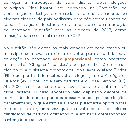
começar a introdução do voto distrital pelas eleições
municipais. Mas bastou ser aprovado na Comissão de
Constituição e Justiça do Senado, para que vereadores de
diversas cidades do país pedissem para não serem usados de
cobaias”, reagiu o deputado Pestana, que defendeu a adoção
do chamado “distritão” para as eleições de 2018, como
transição para o distrital misto em 2022.
No distritão, são eleitos os mais votados em cada estado ou
município, sem levar em conta os votos para o partido ou a
coligação (o chamado
voto proporcional
, como acontece
atualmente). “Cheguei à conclusão de que o distritão é menos
pior do que o sistema proporcional, pois evita o efeito Tiririca
(PR), que, por ter tido muitos votos, elegeu junto o Protógenes
Queiroz (ex-PCdoB, hoje sem partido) e o José Genoíno (PT).
Até 2022, teríamos tempo para evoluir para o distrital misto”,
disse Pestana. O caso apontado pelo deputado decorre da
permissão de que os partidos possam se coligar nas eleições
parlamentares, o que estimula alianças puramente oportunistas
e ilude o eleitor, uma vez que seu voto acaba por eleger
candidatos de partidos coligados que em nada correspondem
à intenção do seu voto.