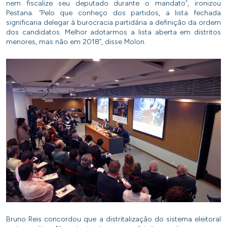
nem fiscalize seu deputado durante o mandato”, ironizou
Pestana. “Pelo que conheço dos partidos, a lista fechada
significaria delegar à burocracia partidária a definição da ordem
dos candidatos. Melhor adotarmos a lista aberta em distritos
menores, mas não em 2018”, disse Molon.
Bruno Reis concordou que a distritalização do sistema eleitoral