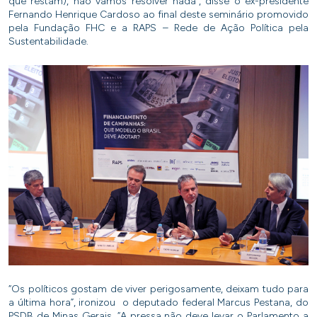
que restam), não vamos resolver nada”, disse o ex-presidente
Fernando Henrique Cardoso ao final deste seminário promovido
pela Fundação FHC e a RAPS – Rede de Ação Política pela
Sustentabilidade.
“Os políticos gostam de viver perigosamente, deixam tudo para
a última hora”, ironizou o deputado federal Marcus Pestana, do
PSDB de Minas Gerais. “A pressa não deve levar o Parlamento a