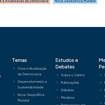
e e Atualização da Democracia
Nova Geopolítica Mundial
Temas
Estudos e
Me
Debates
Pe
Crise e Atualização
da Democracia
Sobre o Centro
a
Desenvolvimento e
Publicações
Sustentabilidade
Debates
Nova Geopolítica
Minidocs
Mundial