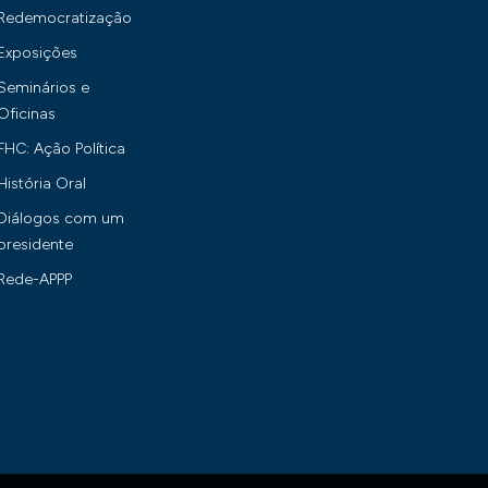
Redemocratização
Exposições
Seminários e
Oficinas
FHC: Ação Política
História Oral
Diálogos com um
presidente
Rede-APPP