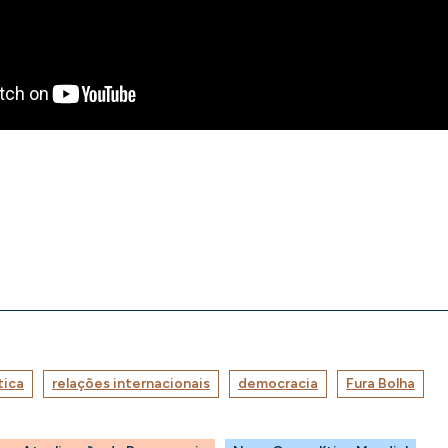
tica
relações internacionais
democracia
Fura Bolha