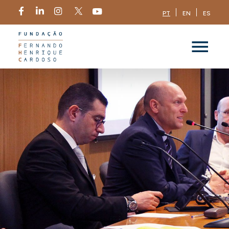
PT
EN
ES