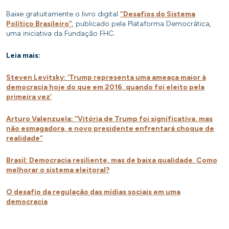
Baixe gratuitamente o livro digital
“Desafios do Sistema
Político Brasileiro”
, publicado pela Plataforma Democrática,
uma iniciativa da Fundação FHC.
Leia mais:
Steven Levitsky: ‘Trump representa uma ameaça maior à
democracia hoje do que em 2016, quando foi eleito pela
primeira vez’
Arturo Valenzuela: “Vitória de Trump foi significativa, mas
não esmagadora, e novo presidente enfrentará choque de
realidade”
Brasil: Democracia resiliente, mas de baixa qualidade. Como
melhorar o sistema eleitoral?
O desafio da regulação das mídias sociais em uma
democracia