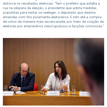
distorce os resultados eleitorais. “Tem o prefeito que asfalta a
rua na véspera da eleição, o presidente que adota medidas
populistas para tentar se reeleger, o deputado que destina
emendas com fins puramente eleitoreiros. E tem até a compra
de votos da maneira mais escancarada, por meio da coação de
eleitores por empresários inescrupulosos e facções criminosas.”