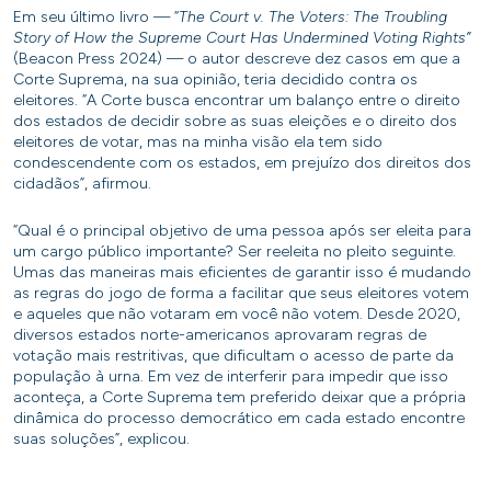
Em seu último livro — “
The Court v. The Voters: The Troubling
Story of How the Supreme Court Has Undermined Voting Rights”
(Beacon Press 2024)
— o autor descreve dez casos em que a
Corte Suprema, na sua opinião, teria decidido contra os
eleitores. “A Corte busca encontrar um balanço entre o direito
dos estados de decidir sobre as suas eleições e o direito dos
eleitores de votar, mas na minha visão ela tem sido
condescendente com os estados, em prejuízo dos direitos dos
cidadãos”, afirmou.
“Qual é o principal objetivo de uma pessoa após ser eleita para
um cargo público importante? Ser reeleita no pleito seguinte.
Umas das maneiras mais eficientes de garantir isso é mudando
as regras do jogo de forma a facilitar que seus eleitores votem
e aqueles que não votaram em você não votem. Desde 2020,
diversos estados norte-americanos aprovaram regras de
votação mais restritivas, que dificultam o acesso de parte da
população à urna. Em vez de interferir para impedir que isso
aconteça, a Corte Suprema tem preferido deixar que a própria
dinâmica do processo democrático em cada estado encontre
suas soluções”, explicou.