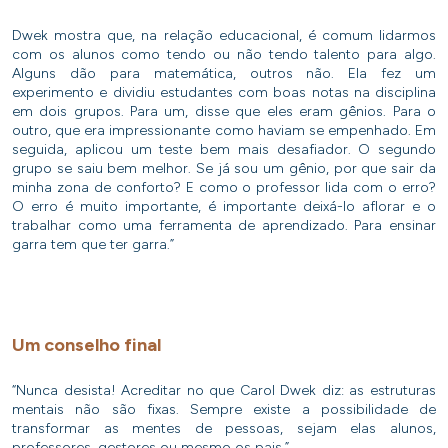
Dwek mostra que, na relação educacional, é comum lidarmos
com os alunos como tendo ou não tendo talento para algo.
Alguns dão para matemática, outros não. Ela fez um
experimento e dividiu estudantes com boas notas na disciplina
em dois grupos. Para um, disse que eles eram gênios. Para o
outro, que era impressionante como haviam se empenhado. Em
seguida, aplicou um teste bem mais desafiador. O segundo
grupo se saiu bem melhor. Se já sou um gênio, por que sair da
minha zona de conforto? E como o professor lida com o erro?
O erro é muito importante, é importante deixá-lo aflorar e o
trabalhar como uma ferramenta de aprendizado. Para ensinar
garra tem que ter garra.”
Um conselho final
“Nunca desista! Acreditar no que Carol Dwek diz: as estruturas
mentais não são fixas. Sempre existe a possibilidade de
transformar as mentes de pessoas, sejam elas alunos,
professores, gestores ou mesmo os pais.”