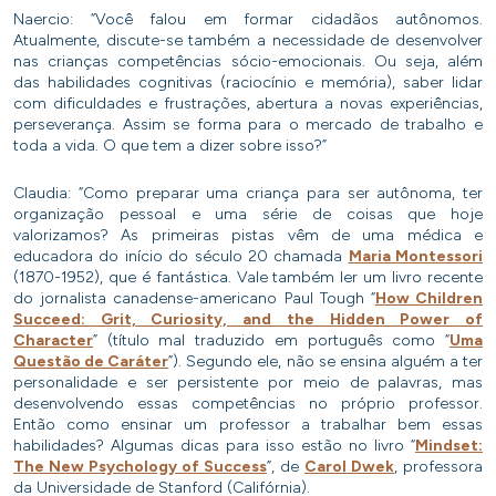
Naercio: “Você falou em formar cidadãos autônomos.
Atualmente, discute-se também a necessidade de desenvolver
nas crianças competências sócio-emocionais. Ou seja, além
das habilidades cognitivas (raciocínio e memória), saber lidar
com dificuldades e frustrações, abertura a novas experiências,
perseverança. Assim se forma para o mercado de trabalho e
toda a vida. O que tem a dizer sobre isso?”
Claudia: “Como preparar uma criança para ser autônoma, ter
organização pessoal e uma série de coisas que hoje
valorizamos? As primeiras pistas vêm de uma médica e
educadora do início do século 20 chamada
Maria Montessori
(1870-1952), que é fantástica. Vale também ler um livro recente
do jornalista canadense-americano Paul Tough “
How Children
Succeed: Grit, Curiosity, and the Hidden Power of
Character
” (título mal traduzido em português como “
Uma
Questão de Caráter
”). Segundo ele, não se ensina alguém a ter
personalidade e ser persistente por meio de palavras, mas
desenvolvendo essas competências no próprio professor.
Então como ensinar um professor a trabalhar bem essas
habilidades? Algumas dicas para isso estão no livro “
Mindset:
The New Psychology of Success
”, de
Carol Dwek
, professora
da Universidade de Stanford (Califórnia).