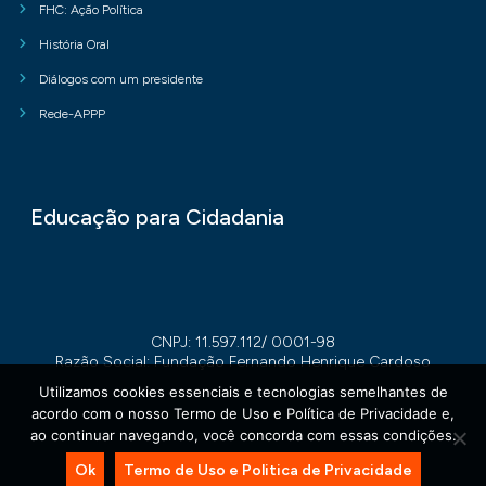
FHC: Ação Política
História Oral
Diálogos com um presidente
Rede-APPP
Educação para Cidadania
CNPJ: 11.597.112/ 0001-98
Razão Social: Fundação Fernando Henrique Cardoso
Utilizamos cookies essenciais e tecnologias semelhantes de
acordo com o nosso Termo de Uso e Política de Privacidade e,
ao continuar navegando, você concorda com essas condições.
Ok
Termo de Uso e Politica de Privacidade