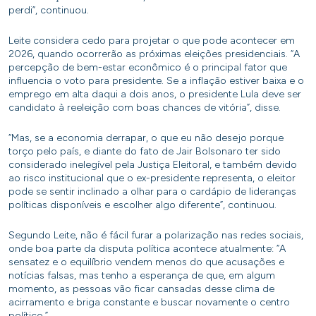
perdi”, continuou.
Leite considera cedo para projetar o que pode acontecer em
2026, quando ocorrerão as próximas eleições presidenciais. “A
percepção de bem-estar econômico é o principal fator que
influencia o voto para presidente. Se a inflação estiver baixa e o
emprego em alta daqui a dois anos, o presidente Lula deve ser
candidato à reeleição com boas chances de vitória”, disse.
“Mas, se a economia derrapar, o que eu não desejo porque
torço pelo país, e diante do fato de Jair Bolsonaro ter sido
considerado inelegível pela Justiça Eleitoral, e também devido
ao risco institucional que o ex-presidente representa, o eleitor
pode se sentir inclinado a olhar para o cardápio de lideranças
políticas disponíveis e escolher algo diferente”, continuou.
Segundo Leite, não é fácil furar a polarização nas redes sociais,
onde boa parte da disputa política acontece atualmente: “A
sensatez e o equilíbrio vendem menos do que acusações e
notícias falsas, mas tenho a esperança de que, em algum
momento, as pessoas vão ficar cansadas desse clima de
acirramento e briga constante e buscar novamente o centro
político.”