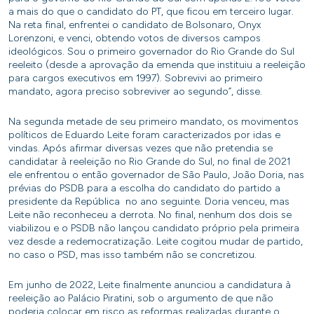
a mais do que o candidato do PT, que ficou em terceiro lugar.
Na reta final, enfrentei o candidato de Bolsonaro, Onyx
Lorenzoni, e venci, obtendo votos de diversos campos
ideológicos. Sou o primeiro governador do Rio Grande do Sul
reeleito (desde a aprovação da emenda que instituiu a reeleição
para cargos executivos em 1997). Sobrevivi ao primeiro
mandato, agora preciso sobreviver ao segundo”, disse.
Na segunda metade de seu primeiro mandato, os movimentos
políticos de Eduardo Leite foram caracterizados por idas e
vindas. Após afirmar diversas vezes que não pretendia se
candidatar à reeleição no Rio Grande do Sul, no final de 2021
ele enfrentou o então governador de São Paulo, João Doria, nas
prévias do PSDB para a escolha do candidato do partido a
presidente da República no ano seguinte. Doria venceu, mas
Leite não reconheceu a derrota. No final, nenhum dos dois se
viabilizou e o PSDB não lançou candidato próprio pela primeira
vez desde a redemocratização. Leite cogitou mudar de partido,
no caso o PSD, mas isso também não se concretizou.
Em junho de 2022, Leite finalmente anunciou a candidatura à
reeleição ao Palácio Piratini, sob o argumento de que não
poderia colocar em risco as reformas realizadas durante o