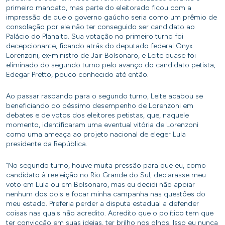
primeiro mandato, mas parte do eleitorado ficou com a
impressão de que o governo gaúcho seria como um prêmio de
consolação por ele não ter conseguido ser candidato ao
Palácio do Planalto. Sua votação no primeiro turno foi
decepcionante, ficando atrás do deputado federal Onyx
Lorenzoni, ex-ministro de Jair Bolsonaro, e Leite quase foi
eliminado do segundo turno pelo avanço do candidato petista,
Edegar Pretto, pouco conhecido até então.
Ao passar raspando para o segundo turno, Leite acabou se
beneficiando do péssimo desempenho de Lorenzoni em
debates e de votos dos eleitores petistas, que, naquele
momento, identificaram uma eventual vitória de Lorenzoni
como uma ameaça ao projeto nacional de eleger Lula
presidente da República.
“No segundo turno, houve muita pressão para que eu, como
candidato à reeleição no Rio Grande do Sul, declarasse meu
voto em Lula ou em Bolsonaro, mas eu decidi não apoiar
nenhum dos dois e focar minha campanha nas questões do
meu estado. Preferia perder a disputa estadual a defender
coisas nas quais não acredito. Acredito que o político tem que
ter convicção em suas ideias, ter brilho nos olhos. Isso eu nunca