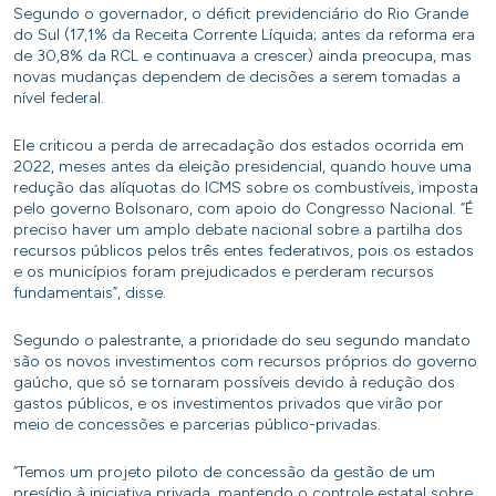
Segundo o governador, o déficit previdenciário do Rio Grande
do Sul (17,1% da Receita Corrente Líquida; antes da reforma era
de 30,8% da RCL e continuava a crescer) ainda preocupa, mas
novas mudanças dependem de decisões a serem tomadas a
nível federal.
Ele criticou a perda de arrecadação dos estados ocorrida em
2022, meses antes da eleição presidencial, quando houve uma
redução das alíquotas do ICMS sobre os combustíveis, imposta
pelo governo Bolsonaro, com apoio do Congresso Nacional. “É
preciso haver um amplo debate nacional sobre a partilha dos
recursos públicos pelos três entes federativos, pois os estados
e os municípios foram prejudicados e perderam recursos
fundamentais”, disse.
Segundo o palestrante, a prioridade do seu segundo mandato
são os novos investimentos com recursos próprios do governo
gaúcho, que só se tornaram possíveis devido à redução dos
gastos públicos, e os investimentos privados que virão por
meio de concessões e parcerias público-privadas.
“Temos um projeto piloto de concessão da gestão de um
presídio à iniciativa privada, mantendo o controle estatal sobre