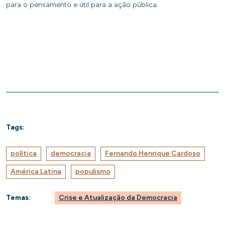
para o pensamento e útil para a ação pública.
Tags:
política
democracia
Fernando Henrique Cardoso
América Latina
populismo
Temas:
Crise e Atualização da Democracia