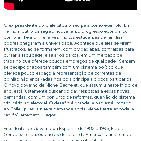
O ex-presidente do Chile citou o seu país como exemplo. Em
nenhum outro da região houve tanto progresso econômico
como ali. Pela primeira vez, muitos estudantes de famílias
pobres chegaram à universidade. Acontece que eles se viram
frustrados, ao se formarem, com dívidas altas, contraídas para
cursar a faculdade, e salários baixos, em um mercado de
trabalho que oferece poucos empregos de qualidade. Sentem-
se decepcionados também com um sistema político que
oferece pouco espaço à representação de correntes de
opinião não encaixadas nos dois principais blocos partidários.
O novo governo de Michel Bachelet, que assumiu neste início de
ano, está justamente buscando dar respostas a essas novas
demandas, com um conjunto de reformas, que vão do sistema
tributário ao eleitoral. O desafio é grande, e não está limitado
ao Chile, “pues la nueva demanda social viene fuerte en toda la
región”, arrematou Lagos.
Presidente do Governo da Espanha de 1982 a 1996, Felipe
González enfatizou que os desafios da América Latina têm de
ser vistos a partir de uma perspectiva global. O