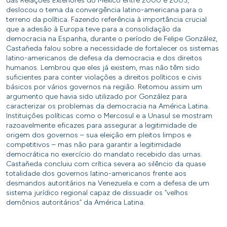
das Relações Exteriores do México entre 2000 e 2003,
deslocou o tema da convergência latino-americana para o
terreno da política. Fazendo referência à importância crucial
que a adesão à Europa teve para a consolidação da
democracia na Espanha, durante o período de Felipe González,
Castañeda falou sobre a necessidade de fortalecer os sistemas
latino-americanos de defesa da democracia e dos direitos
humanos. Lembrou que eles já existem, mas não têm sido
suficientes para conter violações a direitos políticos e civis
básicos por vários governos na região. Retomou assim um
argumento que havia sido utilizado por González para
caracterizar os problemas da democracia na América Latina.
Instituições políticas como o Mercosul e a Unasul se mostram
razoavelmente eficazes para assegurar a legitimidade de
origem dos governos – sua eleição em pleitos limpos e
competitivos – mas não para garantir a legitimidade
democrática no exercício do mandato recebido das urnas.
Castañeda concluiu com crítica severa ao silêncio da quase
totalidade dos governos latino-americanos frente aos
desmandos autoritários na Venezuela e com a defesa de um
sistema jurídico regional capaz de dissuadir os “velhos
demônios autoritários” da América Latina.