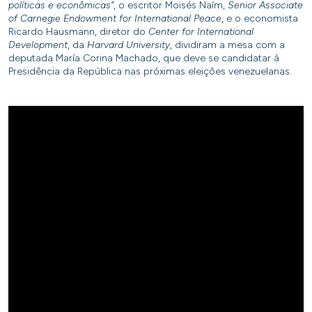
políticas e econômicas”
, o escritor Moisés Naím,
Senior Associate
of Carnegie Endowment for International Peace
, e o economista
Ricardo Hausmann, diretor do
Center for International
Development
, da
Harvard University
, dividiram a mesa com a
deputada María Corina Machado, que deve se candidatar à
Presidência da República nas próximas eleições venezuelanas.