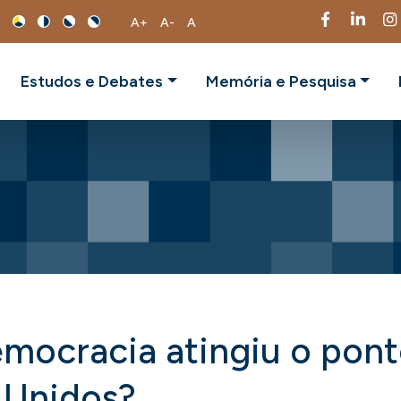
A+
A-
A
Estudos e Debates
Memória e Pesquisa
emocracia atingiu o pont
 Unidos?