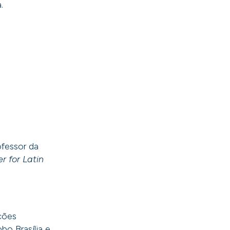
.
ofessor da
r for Latin
ções
o Brasília e