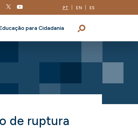
PT
EN
ES
Educação para Cidadania
o de ruptura