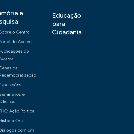
mória e
Educação
squisa
para
Cidadania
Sobre o Centro
Portal do Acervo
Publicações do
Acervo
Cenas da
Redemocratização
Exposições
Seminários e
Oficinas
FHC: Ação Política
História Oral
Diálogos com um