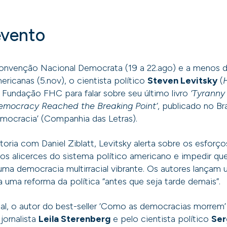
evento
onvenção Nacional Democrata (19 a 22.ago) e a menos d
ericanas (5.nov), o cientista político
Steven Levitsky
(
 Fundação FHC para falar sobre seu último livro
‘Tyranny 
mocracy Reached the Breaking Point’
, publicado no Br
mocracia’ (Companhia das Letras).
toria com Daniel Ziblatt, Levitsky alerta sobre os esforç
r os alicerces do sistema político americano e impedir q
ma democracia multirracial vibrante. Os autores lançam 
a uma reforma da política “antes que seja tarde demais”.
cial, o autor do best-seller ‘Como as democracias morrem’
jornalista
Leila Sterenberg
e pelo cientista político
Ser