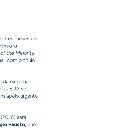
e três meses das
Harvard
of the Minority:
asil com o título
os da extrema
ue os EUA se
um apelo urgente
 (2018) será
gio Fausto
, que