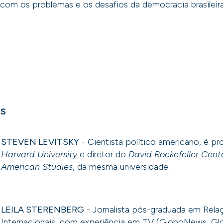
 com os problemas e os desafios da democracia brasileira
es
STEVEN LEVITSKY
- Cientista político americano, é pr
Harvard University
e diretor do
David Rockefeller Cente
American Studies
, da mesma universidade.
LEILA STERENBERG
- Jornalista pós-graduada em Rela
Internacionais, com experiência em TV (GloboNews, Glob