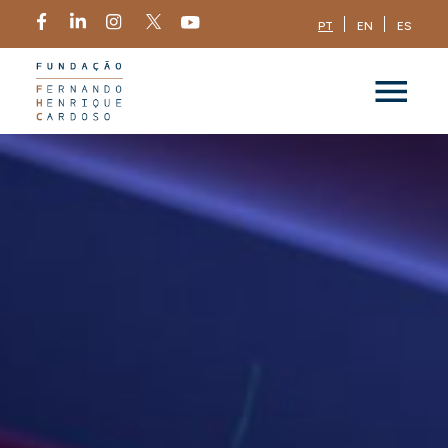
PT
EN
ES