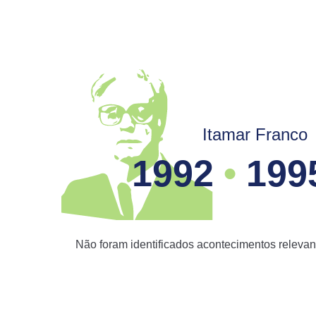
união c
da cham
e trans
hormôni
gênero 
luta da
interse
Itamar Franco
reconhe
atendem
1992
•
199
Desde 
polític
favor e
Não foram identificados acontecimentos relevan
ação do
direito
identid
homoafe