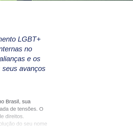
imento LGBT+
nternas no
alianças e os
s seus avanços
o Brasil, sua
ada de tensões. O
 direitos.
volução do seu nome