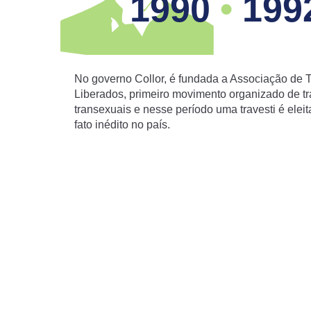
1990
•
199
entre p
frequen
No Bras
Somos e
No governo Collor, é fundada a Associação de T
Grupo G
Liberados, primeiro movimento organizado de tr
um segu
transexuais e nesse período uma travesti é eleit
pública
fato inédito no país.
também 
Movimen
assistê
Com o a
pauta p
pleitea
serviço
As dife
ligados