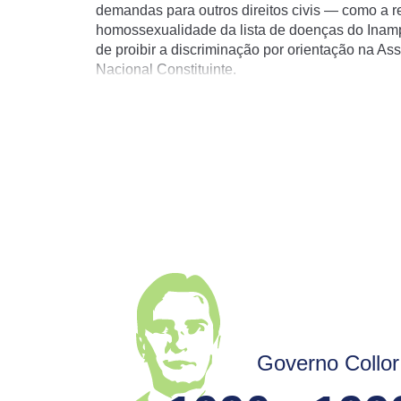
Todas a
demandas para outros direitos civis — como a r
sexual
—
homossexualidade da lista de doenças do Inamp
de proibir a discriminação por orientação na As
experiê
Nacional Constituinte.
desafia
heteros
pessoa 
sexual
t
de mai
que não
chamada
destaca
confun
transex
O mo
Governo Collor
O início
termino