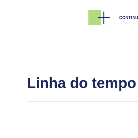
MHB:
CONTIN
que
MG
GLT
que 
GLB
tamb
Linha do tempo
LGBT
dar 
A dança
esteve 
com dem