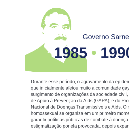
o resto
termo c
mas nov
LGB
Governo Sarne
de o
que 
1985
•
199
LGB
iden
sexu
Durante esse período, o agravamento da epide
que inicialmente afetou muito a comunidade ga
LGB
surgimento de organizações da sociedade civil
gêne
de Apoio à Prevenção da Aids (GAPA), e do Pr
Nacional de Doenças Transmissíveis e Aids. O
homossexual se organiza em um primeiro mome
Orie
garantir políticas públicas de combate à doença
estigmatização por ela provocada, depois expa