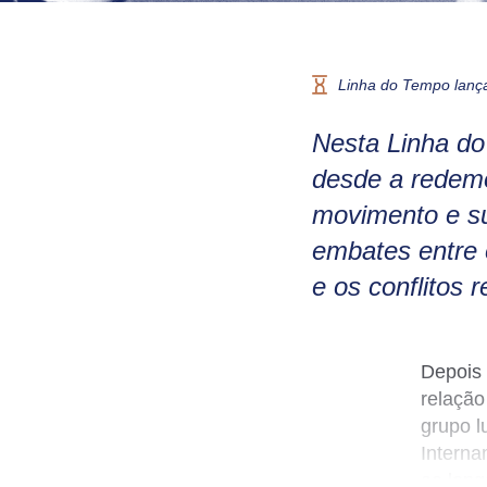
Linha do Tempo lanç
Nesta Linha d
desde a redem
movimento e su
embates entre 
e os conflitos r
Depois
relação
grupo l
Interna
ao lon