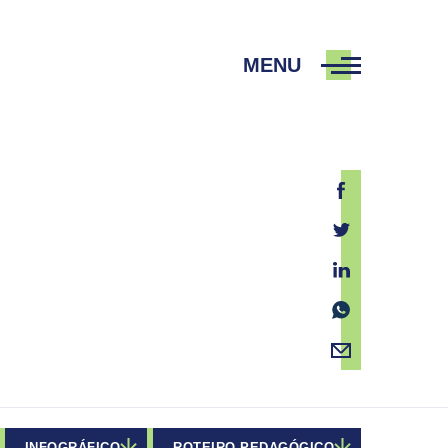
MENU
Facebook
Twitter
Linkedin
Whatsapp
E-mail
INFOGRÁFICO
ROTEIRO PEDAGÓGICO