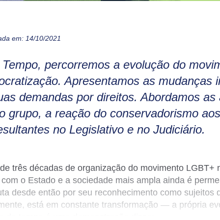
ada em: 14/10/2021
o Tempo, percorremos a evolução do mov
ocratização. Apresentamos as mudanças i
as demandas por direitos. Abordamos as 
o grupo, a reação do conservadorismo ao
esultantes no Legislativo e no Judiciário.
 de três décadas de organização do movimento
LGBT+
n
 com o Estado e a sociedade mais ampla ainda é perme
uta desde então por seu reconhecimento como sujeitos de
mente, está em constante transformação — a própria e
go do tempo é uma demonstração disso: