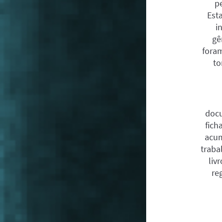
p
Est
i
gê
foram
to
docu
fich
acum
traba
liv
re