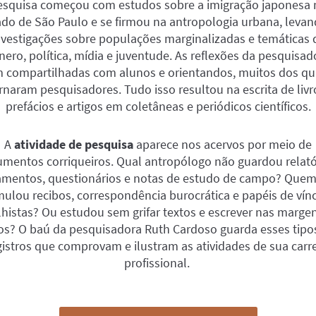
esquisa começou com estudos sobre a imigração japonesa 
ado de São Paulo e se firmou na antropologia urbana, levan
nvestigações sobre populações marginalizadas e temáticas 
nero, política, mídia e juventude.
As reflexões da pesquisad
 compartilhadas com alunos e orientandos, muitos dos qu
rnaram pesquisadores. Tudo isso resultou na escr
ita de livr
prefácios e artigos em coletâneas e periódicos científicos.
A
atividade de pesquisa
aparece nos acervos por meio de
mentos corriqueiros. Qual antropólogo não guardou relató
amentos, questionários e notas de estudo de campo? Que
ulou recibos, correspondência burocrática e papéis de vín
lhistas? Ou estudou sem grifar textos e escrever nas marge
ros? O baú da pesquisadora Ruth Cardoso guarda esses tipo
gistros que comprovam e ilustram as atividades de sua carre
profissional.