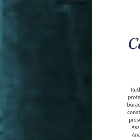
C
Rut
profe
burac
cons
pres
Ass
Aná