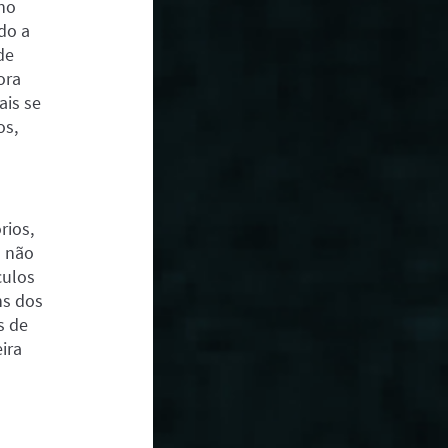
no
do a
de
ora
ais se
os,
rios,
m não
culos
ns dos
s de
ira