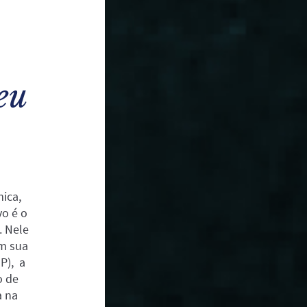
eu
ica,
vo é o
. Nele
m sua
P), a
o de
a na