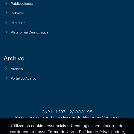
Publicaciones
Debates
Minidocs
Plataforma Democrática
Archivo
Archivo
Portal do Acervo
CNPJ: 11.597.112/ 0001-98
Razão Social: Fundação Fernando Henrique Cardoso
Utilizamos cookies essenciais e tecnologias semelhantes de
acordo com o nosso Termo de Uso e Política de Privacidade e,