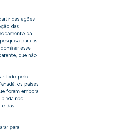
partir das ações
eção das
slocamento da
pesquisa para as
 dominar esse
parente, que não
veitado pelo
Canadá, os países
 que foram embora
 ainda não
s e das
arar para