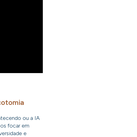
cotomia
ontecendo ou a IA
mos focar em
iversidade e