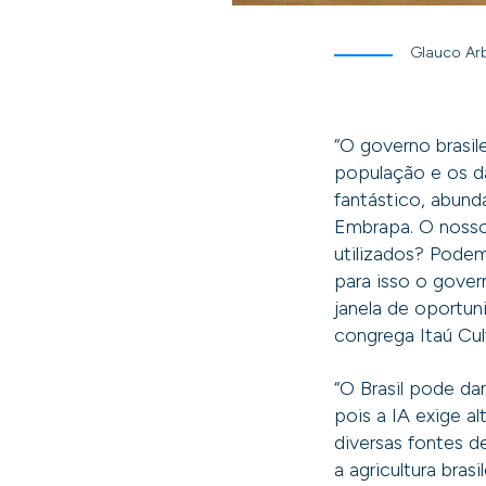
Glauco Arb
“O governo brasil
população e os d
fantástico, abund
Embrapa. O nosso
utilizados? Podem
para isso o gove
janela de oportun
congrega Itaú Cult
“O Brasil pode da
pois a IA exige 
diversas fontes d
a agricultura bras