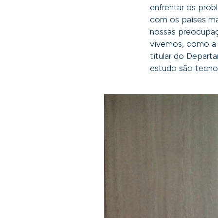
enfrentar os prob
com os países ma
nossas preocupaç
vivemos, como a d
titular do Depart
estudo são tecnol