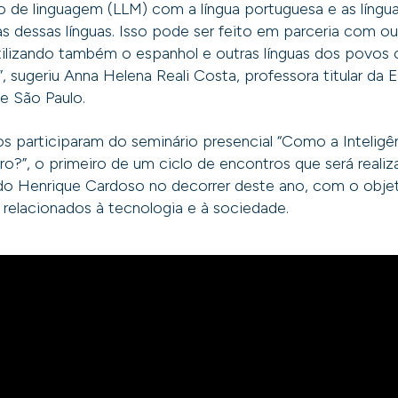
de linguagem (LLM) com a língua portuguesa e as língua
as dessas línguas. Isso pode ser feito em parceria com ou
tilizando também o espanhol e outras línguas dos povos o
, sugeriu Anna Helena Reali Costa, professora titular da E
e São Paulo.
s participaram do seminário presencial “Como a Inteligênc
uro?”, o primeiro de um ciclo de encontros que será reali
o Henrique Cardoso no decorrer deste ano, com o objeti
 relacionados à tecnologia e à sociedade.