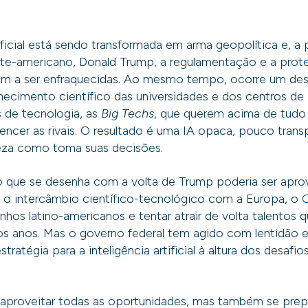
tificial está sendo transformada em arma geopolítica e, a 
rte-americano, Donald Trump, a regulamentação e a prot
m a ser enfraquecidas. Ao mesmo tempo, ocorre um de
ecimento científico das universidades e dos centros de 
 de tecnologia, as
Big Techs
, que querem acima de tudo
encer as rivais. O resultado é uma IA opaca, pouco trans
eza como toma suas decisões.
o que se desenha com a volta de Trump poderia ser apro
ar o intercâmbio científico-tecnológico com a Europa, o 
zinhos latino-americanos e tentar atrair de volta talentos
os anos. Mas o governo federal tem agido com lentidão e
ratégia para a inteligência artificial à altura dos desafio
 aproveitar todas as oportunidades, mas também se prep