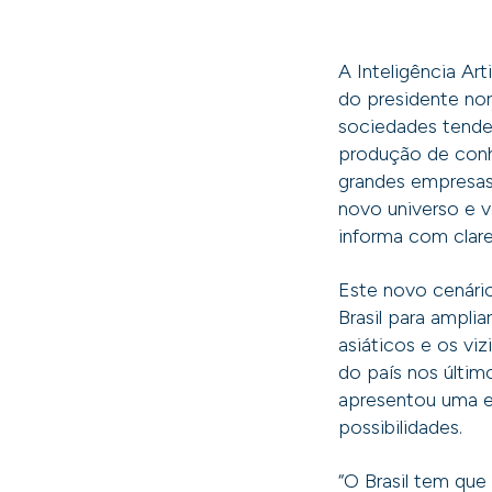
A Inteligência Ar
do presidente no
sociedades tende
produção de conh
grandes empresas
novo universo e v
informa com clar
Este novo cenári
Brasil para ampli
asiáticos e os vi
do país nos últim
apresentou uma est
possibilidades.
“O Brasil tem que