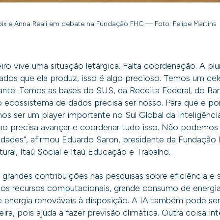
ix e Anna Reali em debate na Fundação FHC — Foto: Felipe Martins
eiro vive uma situação letárgica. Falta coordenação. A plu
ados que ela produz, isso é algo precioso. Temos um cel
ante. Temos as bases do SUS, da Receita Federal, do Ban
 ecossistema de dados precisa ser nosso. Para que e po
os ser um player importante no Sul Global da Inteligência 
rno precisa avançar e coordenar tudo isso. Não podemos
idades”, afirmou Eduardo Saron, presidente da Fundação 
ural, Itaú Social e Itaú Educação e Trabalho.
r grandes contribuições nas pesquisas sobre eficiência e s
altos recursos computacionais, grande consumo de energi
e energia renováveis à disposição. A IA também pode se
ileira, pois ajuda a fazer previsão climática. Outra coisa in