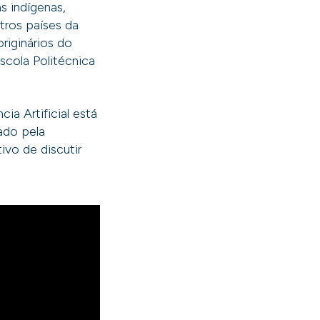
s indígenas,
tros países da
riginários do
scola Politécnica
ia Artificial está
zado pela
vo de discutir